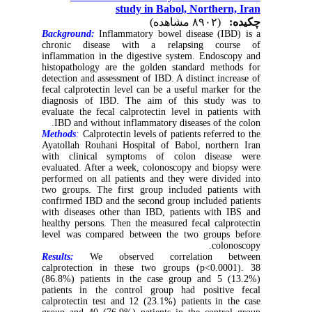
study in Babol, Northern, Iran
چکیده:
(۸۹۰۲ مشاهده)
Background:
Inflammatory bowel disease (IBD) is a
chronic disease with a relapsing course of
inflammation in the digestive system. Endoscopy and
histopathology are the golden standard methods for
detection and assessment of IBD. A distinct increase of
fecal calprotectin level can be a useful marker for the
diagnosis of IBD. The aim of this study was to
evaluate the fecal calprotectin level in patients with
IBD and without inflammatory diseases of the colon.
Methods
:
Calprotectin levels of patients referred to the
Ayatollah Rouhani Hospital of Babol, northern Iran
with clinical symptoms of colon disease were
evaluated. After a week, colonoscopy and biopsy were
performed on all patients and they were divided into
two groups. The first group included patients with
confirmed IBD and the second group included patients
with diseases other than IBD, patients with IBS and
healthy persons. Then the measured fecal calprotectin
level was compared between the two groups before
colonoscopy.
Results:
We observed correlation between
calprotection in these two groups (p<0.0001). 38
(86.8%) patients in the case group and 5 (13.2%)
patients in the control group had positive fecal
calprotectin test and 12 (23.1%) patients in the case