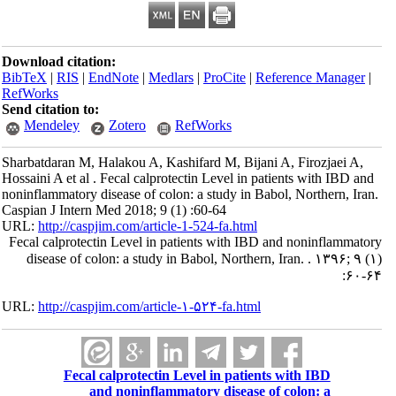
Download citation:
BibTeX
|
RIS
|
EndNote
|
Medlars
|
ProCite
|
Reference Manager
|
RefWorks
Send citation to:
Mendeley
Zotero
RefWorks
Sharbatdaran M, Halakou A, Kashifard M, Bijani A, Firozjaei A,
Hossaini A et al . Fecal calprotectin Level in patients with IBD and
noninflammatory disease of colon: a study in Babol, Northern, Iran.
Caspian J Intern Med 2018; 9 (1) :60-64
URL:
http://caspjim.com/article-1-524-fa.html
Fecal calprotectin Level in patients with IBD and noninflammatory
disease of colon: a study in Babol, Northern, Iran. . ۱۳۹۶; ۹ (۱)
:۶۰-۶۴
URL:
http://caspjim.com/article-۱-۵۲۴-fa.html
Fecal calprotectin Level in patients with IBD
and noninflammatory disease of colon: a