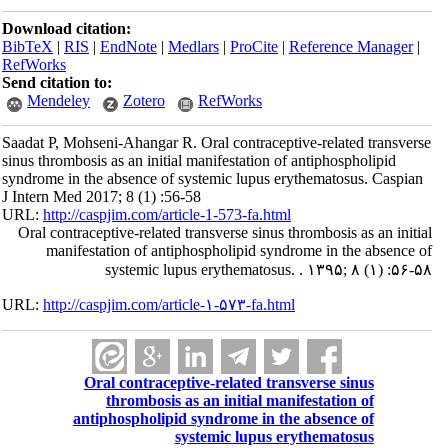
Download citation:
BibTeX
|
RIS
|
EndNote
|
Medlars
|
ProCite
|
Reference Manager
|
RefWorks
Send citation to:
Mendeley
Zotero
RefWorks
Saadat P, Mohseni-Ahangar R. Oral contraceptive-related transverse
sinus thrombosis as an initial manifestation of antiphospholipid
syndrome in the absence of systemic lupus erythematosus. Caspian
J Intern Med 2017; 8 (1) :56-58
URL:
http://caspjim.com/article-1-573-fa.html
Oral contraceptive-related transverse sinus thrombosis as an initial
manifestation of antiphospholipid syndrome in the absence of
systemic lupus erythematosus. . ۱۳۹۵; ۸ (۱) :۵۶-۵۸
URL:
http://caspjim.com/article-۱-۵۷۳-fa.html
Oral contraceptive-related transverse sinus
thrombosis as an initial manifestation of
antiphospholipid syndrome in the absence of
systemic lupus erythematosus