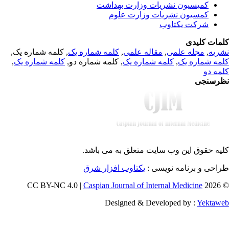
کمیسیون نشریات وزارت بهداشت
کمسیون نشریات وزارت علوم
شرکت یکتاوب
مات کلیدی
, کلمه شماره یک,
کلمه شماره یک
,
مقاله علمی
,
مجله علمی
,
ریه
,
کلمه شماره یک
, کلمه شماره دو,
کلمه شماره یک
,
مه شماره یک
مه دو
رسنجی
یه حقوق این وب سایت متعلق به
می باشد.
طراحی و برنامه نویسی
یکتاوب افزار شرق
Caspian Journal of Internal Medicine
© 202
Designed & Developed by :
Yektaw