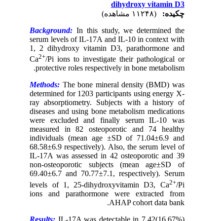
dihydroxy vitamin D3
چکیده:
(۱۱۲۴۸ مشاهده)
Background:
In this study, we determined the
serum levels of IL-17A and IL-10 in context with
1, 2 dihydroxy vitamin D3, parathormone and
2+
Ca
/Pi ions to investigate their pathological or
protective roles respectively in bone metabolism.
Methods:
The bone mineral density (BMD) was
determined for 1203 participants using energy X-
ray absorptiometry. Subjects with a history of
diseases and using bone metabolism medications
were excluded and finally serum IL-10 was
measured in 82 osteoporotic and 74 healthy
individuals (mean age ±SD of 71.04±6.9 and
68.58±6.9 respectively). Also, the serum level of
IL-17A was assessed in 42 osteoporotic and 39
non-osteoporotic subjects (mean age±SD of
69.40±6.7 and 70.77±7.1, respectively). Serum
2+
levels of 1, 25-dihydroxyvitamin D3, Ca
/Pi
ions and parathormone were extracted from
AHAP cohort data bank.
Results:
IL-17A was detectable in 7.42(16.67%)