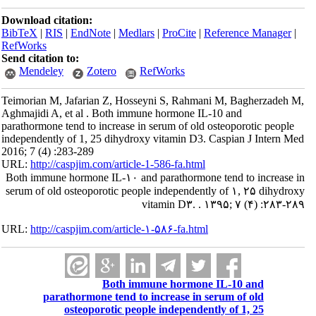
Download citation:
BibTeX
|
RIS
|
EndNote
|
Medlars
|
ProCite
|
Reference Manager
|
RefWorks
Send citation to:
Mendeley
Zotero
RefWorks
Teimorian M, Jafarian Z, Hosseyni S, Rahmani M, Bagherzadeh M,
Aghmajidi A, et al . Both immune hormone IL-10 and
parathormone tend to increase in serum of old osteoporotic people
independently of 1, 25 dihydroxy vitamin D3. Caspian J Intern Med
2016; 7 (4) :283-289
URL:
http://caspjim.com/article-1-586-fa.html
Both immune hormone IL-۱۰ and parathormone tend to increase in
serum of old osteoporotic people independently of ۱, ۲۵ dihydroxy
vitamin D۳. . ۱۳۹۵; ۷ (۴) :۲۸۳-۲۸۹
URL:
http://caspjim.com/article-۱-۵۸۶-fa.html
Both immune hormone IL-10 and
parathormone tend to increase in serum of old
osteoporotic people independently of 1, 25