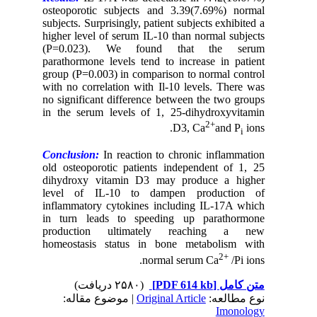
osteoporotic subjects and 3.39(7.69%) normal
subjects. Surprisingly, patient subjects exhibited a
higher level of serum IL-10 than normal subjects
(P=0.023). We found that the serum
parathormone levels tend to increase in patient
group (P=0.003) in comparison to normal control
with no correlation with Il-10 levels. There was
no significant difference between the two groups
in the serum levels of 1, 25-dihydroxyvitamin
2+
D3, Ca
and P
ions.
i
Conclusion:
In reaction to chronic inflammation
old osteoporotic patients independent of 1, 25
dihydroxy vitamin D3 may produce a higher
level of IL-10 to dampen production of
inflammatory cytokines including IL-17A which
in turn leads to speeding up parathormone
production ultimately reaching a new
homeostasis status in bone metabolism with
2+
normal serum Ca
/Pi ions.
(۲۵۸۰ دریافت)
[PDF 614 kb]
متن کامل
| موضوع مقاله:
Original Article
نوع مطالعه:
Imonology