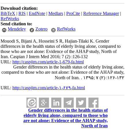
Download citation:
BibTeX
|
RIS
|
EndNote
|
Medlars
|
ProCite
|
Reference Manager
|
RefWorks
Send citation to:
Mendeley
Zotero
RefWorks
Mouodi S, Bijani A, Hosseini S R, Hajian-Tilaki K. Gender
differences in the health status of elderly living alone, compared to
those who are not alone: Evidence of the AHAP study, North of
Iran. Caspian J Intern Med 2016; 7 (2) :126-132
URL:
http://caspjim.com/article-1-679-fa.html
Gender differences in the health status of elderly living alone,
compared to those who are not alone: Evidence of the AHAP study,
North of Iran. . ۱۳۹۵; ۷ (۲) :۱۲۶-۱۳۲
URL:
http://caspjim.com/article-۱-۶۷۹-fa.html
Gender differences in the health status of
elderly living alone, compared to those who
are not alone: Evidence of the AHAP study,
North of Iran