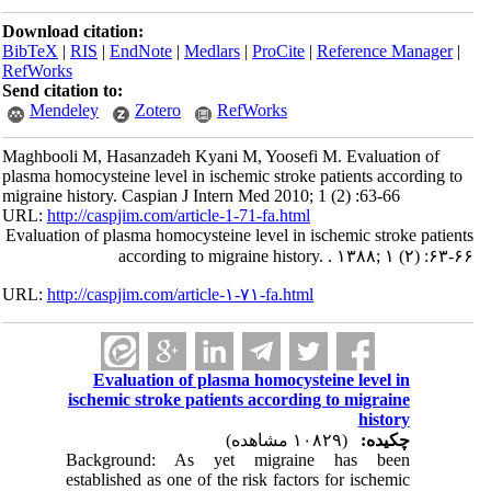
Download citation:
BibTeX
|
RIS
|
EndNote
|
Medlars
|
ProCite
|
Reference Manager
|
RefWorks
Send citation to:
Mendeley
Zotero
RefWorks
Maghbooli M, Hasanzadeh Kyani M, Yoosefi M. Evaluation of
plasma homocysteine level in ischemic stroke patients according to
migraine history. Caspian J Intern Med 2010; 1 (2) :63-66
URL:
http://caspjim.com/article-1-71-fa.html
Evaluation of plasma homocysteine level in ischemic stroke patients
according to migraine history. . ۱۳۸۸; ۱ (۲) :۶۳-۶۶
URL:
http://caspjim.com/article-۱-۷۱-fa.html
Evaluation of plasma homocysteine level in
ischemic stroke patients according to migraine
history
چکیده:
(۱۰۸۲۹ مشاهده)
Background: As yet migraine has been
established as one of the risk factors for ischemic