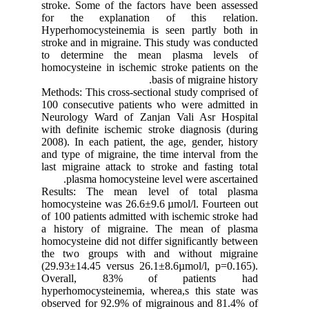
stroke. Some of the factors have been assessed
for the explanation of this relation.
Hyperhomocysteinemia is seen partly both in
stroke and in migraine. This study was conducted
to determine the mean plasma levels of
homocysteine in ischemic stroke patients on the
basis of migraine history.
Methods: This cross-sectional study comprised of
100 consecutive patients who were admitted in
Neurology Ward of Zanjan Vali Asr Hospital
with definite ischemic stroke diagnosis (during
2008). In each patient, the age, gender, history
and type of migraine, the time interval from the
last migraine attack to stroke and fasting total
plasma homocysteine level were ascertained.
Results: The mean level of total plasma
homocysteine was 26.6±9.6 µmol/l. Fourteen out
of 100 patients admitted with ischemic stroke had
a history of migraine. The mean of plasma
homocysteine did not differ significantly between
the two groups with and without migraine
(29.93±14.45 versus 26.1±8.6µmol/l, p=0.165).
Overall, 83% of patients had
hyperhomocysteinemia, wherea,s this state was
observed for 92.9% of migrainous and 81.4% of