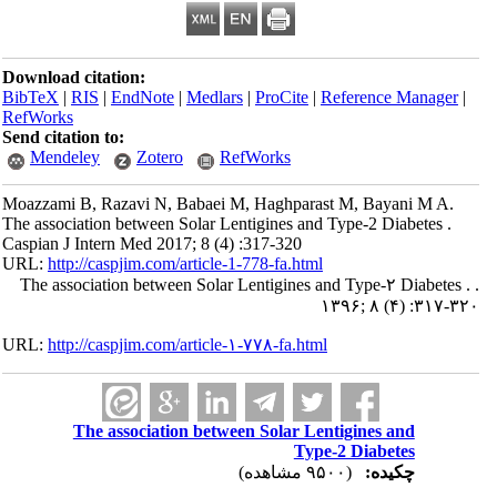
Download citation:
BibTeX
|
RIS
|
EndNote
|
Medlars
|
ProCite
|
Reference Manager
|
RefWorks
Send citation to:
Mendeley
Zotero
RefWorks
Moazzami B, Razavi N, Babaei M, Haghparast M, Bayani M A.
The association between Solar Lentigines and Type-2 Diabetes .
Caspian J Intern Med 2017; 8 (4) :317-320
URL:
http://caspjim.com/article-1-778-fa.html
The association between Solar Lentigines and Type-۲ Diabetes . .
۱۳۹۶; ۸ (۴) :۳۱۷-۳۲۰
URL:
http://caspjim.com/article-۱-۷۷۸-fa.html
The association between Solar Lentigines and
Type-2 Diabetes
چکیده:
(۹۵۰۰ مشاهده)