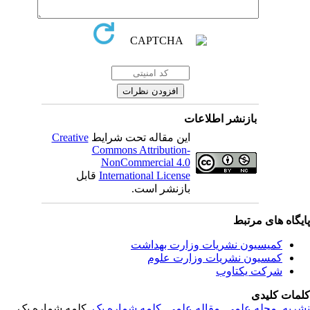
بازنشر اطلاعات
Creative
این مقاله تحت شرایط
Commons Attribution-
NonCommercial 4.0
قابل
International License
بازنشر است.
یگاه های مرتبط
کمیسیون نشریات وزارت بهداشت
کمسیون نشریات وزارت علوم
شرکت یکتاوب
مات کلیدی
, کلمه شماره یک,
کلمه شماره یک
,
مقاله علمی
,
مجله علمی
,
ریه