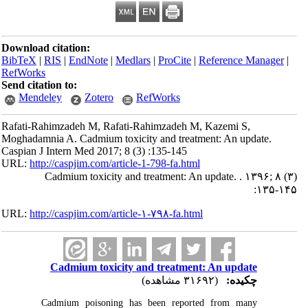
Download citation:
BibTeX
|
RIS
|
EndNote
|
Medlars
|
ProCite
|
Reference Manager
|
RefWorks
Send citation to:
Mendeley
Zotero
RefWorks
Rafati-Rahimzadeh M, Rafati-Rahimzadeh M, Kazemi S,
Moghadamnia A. Cadmium toxicity and treatment: An update.
Caspian J Intern Med 2017; 8 (3) :135-145
URL:
http://caspjim.com/article-1-798-fa.html
Cadmium toxicity and treatment: An update. . ۱۳۹۶; ۸ (۳)
:۱۳۵-۱۴۵
URL:
http://caspjim.com/article-۱-۷۹۸-fa.html
Cadmium toxicity and treatment: An update
چکیده:
(۳۱۶۹۲ مشاهده)
Cadmium poisoning has been reported from many