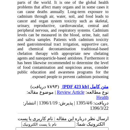
parts of the world. It is one of the global health
problems that affect many organs and in some cases it
can cause deaths annually. Long-term exposure to
cadmium through air, water, soil, and food leads to
cancer and organ system toxicity such as skeletal,
urinary, reproductive, cardiovascular, central and
peripheral nervous, and respiratory systems. Cadmium
levels can be measured in the blood, urine, hair, nail
and saliva samples. Patients with cadmium toxicity
need gastrointestinal tract irrigation, supportive care,
and chemical decontamination traditional-based
chelation therapy with appropriate new chelating
agents and nanoparticle-based antidotes. Furthermore it
has been likewise recommended to determine the level
of food contamination and suspicious areas, consider
public education and awareness programs for the
exposed people to prevent cadmium poisoning.
(۷۸۹۳ دریافت)
[PDF 423 kb]
متن کامل
| موضوع مقاله:
Review Article
نوع مطالعه:
Health
دریافت: 1395/4/6 | پذیرش: 1396/1/19 | انتشار:
1396/3/22
ارسال نظر درباره این مقاله : نام کاربری یا پست
الکترونیک شما: