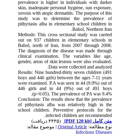
prevalence is higher in individuals with darker
skin, inadequate personal hygiene, sun exposure,
xerosis with atopic dermatitis. The purpose of this
study was to determine the prevalence of
pithyriasis alba in elementary school children in
Babol, Northern Iran.
Methods: This cross sectional study was carried
out on 937 children in elementary schools in
Babol, north of Iran, from 2007 through 2008.
The diagnosis of the disease was made through
clinical examination. The variables like age,
gender, areas of skin lesions were also evaluated.
Data were collected and analyzed.
Results: Nine hundred-thirty seven children (491
boys and 446 girls) between the ages 7-11 years
were examined. P.A was seen in 44 (9.9%) out of
446 girls and in 44 (9%) out of 491 boys
(p>0.05). The prevalence of PA was 9.4%.
Conclusion: The results show that the prevalence
of pithyriasis alba was relatively high in the
school children. Preventive protocols for the
infected children are recommended.
(۴۴۳۵ دریافت)
[PDF 120 kb]
متن کامل
| موضوع مقاله:
Original Article
نوع مطالعه:
Infectious Diseases