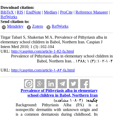
Download citation:
BibTeX
|
RIS
|
EndNote
|
Medlars
|
ProCite
|
Reference Manager
|
RefWorks
Send citation to:
Mendeley
Zotero
RefWorks
Tirgar Tabari S, Shakerian M A. Prevalence of Pithyriasis alba in
elementary school children in Babol, Northern Iran. Caspian J
Intern Med 2010; 1 (3) :102-104
URL:
http://caspjim.com/article-1-82-fa.html
Prevalence of Pithyriasis alba in elementary school children in
Babol, Northern Iran. . ۱۳۸۸; ۱ (۳) :۱۰۲-۱۰۴
URL:
http://caspjim.com/article-۱-۸۲-fa.html
Prevalence of Pithyriasis alba in elementary
school children in Babol, Northern Iran
چکیده:
(۱۰۸۰۴ مشاهده)
Background: Pithyriasis Alba (PA) is a
nonspecific dermatitis with unknown origin and
is a common dermatosis during childhood. Its