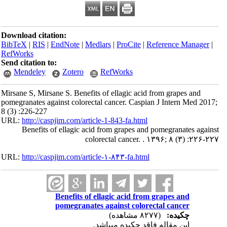
Download citation:
BibTeX
|
RIS
|
EndNote
|
Medlars
|
ProCite
|
Reference Manager
|
RefWorks
Send citation to:
Mendeley
Zotero
RefWorks
Mirsane S, Mirsane S. Benefits of ellagic acid from grapes and
pomegranates against colorectal cancer. Caspian J Intern Med 2017;
8 (3) :226-227
URL:
http://caspjim.com/article-1-843-fa.html
Benefits of ellagic acid from grapes and pomegranates against
colorectal cancer. . ۱۳۹۶; ۸ (۳) :۲۲۶-۲۲۷
URL:
http://caspjim.com/article-۱-۸۴۳-fa.html
Benefits of ellagic acid from grapes and
pomegranates against colorectal cancer
چکیده:
(۸۲۷۷ مشاهده)
این مقاله فاقد چکیده می​باشد.