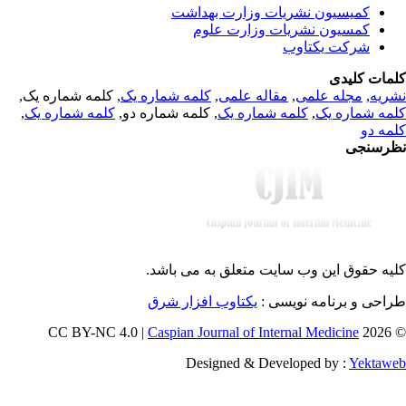
کمیسیون نشریات وزارت بهداشت
کمسیون نشریات وزارت علوم
شرکت یکتاوب
مات کلیدی
, کلمه شماره یک,
کلمه شماره یک
,
مقاله علمی
,
مجله علمی
,
ریه
,
کلمه شماره یک
, کلمه شماره دو,
کلمه شماره یک
,
مه شماره یک
مه دو
رسنجی
یه حقوق این وب سایت متعلق به
می باشد.
طراحی و برنامه نویسی
یکتاوب افزار شرق
Caspian Journal of Internal Medicine
© 202
Designed & Developed by :
Yektaw