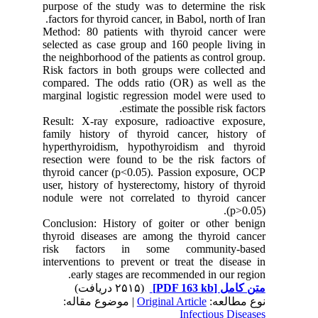
purpose of the study was to determine the risk
factors for thyroid cancer, in Babol, north of Iran.
Method: 80 patients with thyroid cancer were
selected as case group and 160 people living in
the neighborhood of the patients as control group.
Risk factors in both groups were collected and
compared. The odds ratio (OR) as well as the
marginal logistic regression model were used to
estimate the possible risk factors.
Result: X-ray exposure, radioactive exposure,
family history of thyroid cancer, history of
hyperthyroidism, hypothyroidism and thyroid
resection were found to be the risk factors of
thyroid cancer (p<0.05). Passion exposure, OCP
user, history of hysterectomy, history of thyroid
nodule were not correlated to thyroid cancer
(p>0.05).
Conclusion: History of goiter or other benign
thyroid diseases are among the thyroid cancer
risk factors in some community-based
interventions to prevent or treat the disease in
early stages are recommended in our region.
(۲۵۱۵ دریافت)
[PDF 163 kb]
متن کامل
| موضوع مقاله:
Original Article
نوع مطالعه:
Infectious Diseases