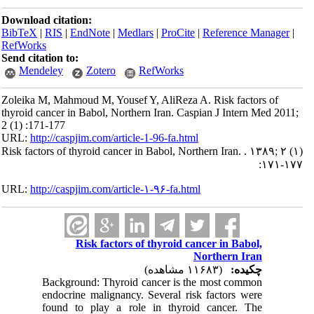
Download citation:
BibTeX
|
RIS
|
EndNote
|
Medlars
|
ProCite
|
Reference Manager
|
RefWorks
Send citation to:
Mendeley
Zotero
RefWorks
Zoleika M, Mahmoud M, Yousef Y, AliReza A. Risk factors of
thyroid cancer in Babol, Northern Iran. Caspian J Intern Med 2011;
2 (1) :171-177
URL:
http://caspjim.com/article-1-96-fa.html
Risk factors of thyroid cancer in Babol, Northern Iran. . ۱۳۸۹; ۲ (۱)
:۱۷۱-۱۷۷
URL:
http://caspjim.com/article-۱-۹۶-fa.html
Risk factors of thyroid cancer in Babol,
Northern Iran
چکیده:
(۱۱۶۸۳ مشاهده)
Background: Thyroid cancer is the most common
endocrine malignancy. Several risk factors were
found to play a role in thyroid cancer. The