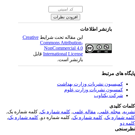
بازنشر اطلاعات
Creative
این مقاله تحت شرایط
Commons Attribution-
NonCommercial 4.0
قابل
International License
بازنشر است.
یگاه های مرتبط
کمیسیون نشریات وزارت بهداشت
کمسیون نشریات وزارت علوم
شرکت یکتاوب
مات کلیدی
, کلمه شماره یک,
کلمه شماره یک
,
مقاله علمی
,
مجله علمی
,
ریه
,
کلمه شماره یک
, کلمه شماره دو,
کلمه شماره یک
,
مه شماره یک
مه دو
رسنجی