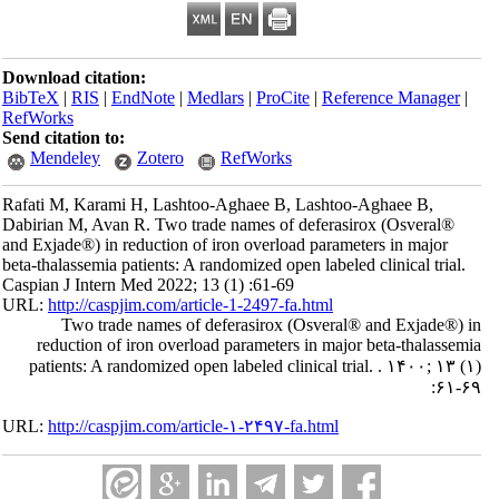
Download citation:
BibTeX
|
RIS
|
EndNote
|
Medlars
|
ProCite
|
Reference Manager
|
RefWorks
Send citation to:
Mendeley
Zotero
RefWorks
Rafati M, Karami H, Lashtoo-Aghaee B, Lashtoo-Aghaee B,
Dabirian M, Avan R. Two trade names of deferasirox (Osveral®
and Exjade®) in reduction of iron overload parameters in major
beta-thalassemia patients: A randomized open labeled clinical trial.
Caspian J Intern Med 2022; 13 (1) :61-69
URL:
http://caspjim.com/article-1-2497-fa.html
Two trade names of deferasirox (Osveral® and Exjade®) in
reduction of iron overload parameters in major beta-thalassemia
patients: A randomized open labeled clinical trial. . ۱۴۰۰; ۱۳ (۱)
:۶۱-۶۹
URL:
http://caspjim.com/article-۱-۲۴۹۷-fa.html