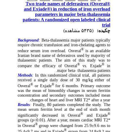
Two trade names of deferasirox (Osveral®
and Exjade®) in reduction of iron overload
parameters in major beta-thalassemia
patients: A randomized open labeled clinical
trial
چکیده:
(۵۴۳۵ مشاهده)
Background
:
Beta-thalassemia major patients typically
require chronic transfusion and iron-chelating agents to
®
reduce serum iron overload. Osveral
is an available
Iranian brand name of deferasirox used by majority of
thalassemic patients. The aim of this study was to
®
®
compare the efficacy of Osveral
vs. Exjade
in
major beta- thalassemia patients.
Methods
:
In this randomized clinical trial, all patients
received a single daily dose of 30 mg/kg either of
®
®
Osveral
or Exjade
for 6 months. Primary outcome
was the mean of bimonthly changes in serum ferritin
concentration and secondary outcomes included mean
changes of heart and liver MRI T2* after a year.
Results
:
Finally, 80 patients completed the study. The
mean serum ferritin level at the end of sixth month
®
®
significantly decreased in Osveral
and Exjade
groups (p<0.01). After a year, means cardiac MRI T2*
®
in Osveral
group were changed from 25.9±9.6 ms to
®
25.4±9.7 ms and in Exjade
group from 24.8±9.2 ms