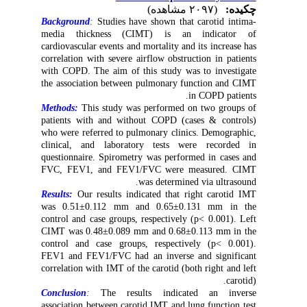
چکیده:
(۲۰۹۷ مشاهده)
Background
:
Studies have shown that carotid intima-
media thickness (CIMT) is an indicator of
cardiovascular events and mortality and its increase has
correlation with severe airflow obstruction in patients
with COPD. The aim of this study was to investigate
the association between pulmonary function and CIMT
in COPD patients.
Methods:
This study was performed on two groups of
patients with and without COPD (cases & controls)
who were referred to pulmonary clinics. Demographic,
clinical, and laboratory tests were recorded in
questionnaire. Spirometry was performed in cases and
FVC, FEV1, and FEV1/FVC were measured. CIMT
was determined via ultrasound.
Results:
Our results indicated that right carotid IMT
was 0.51±0.112 mm and 0.65±0.131 mm in the
control and case groups, respectively (p< 0.001). Left
CIMT was 0.48±0.089 mm and 0.68±0.113 mm in the
control and case groups, respectively (p< 0.001).
FEV1 and FEV1/FVC had an inverse and significant
correlation with IMT of the carotid (both right and left
carotid).
Conclusion
:
The results indicated an inverse
association between carotid IMT and lung function test