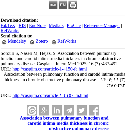
Download citation:
BibTeX
|
RIS
|
EndNote
|
Medlars
|
ProCite
|
Reference Manager
|
RefWorks
Send citation to:
Mendeley
Zotero
RefWorks
Sorouri S, Naseri M, Hejazi S. Association between pulmonary
function and carotid intima-media thickness in chronic obstructive
pulmonary disease. Caspian J Intern Med 2025; 16 (3) :487-492
URL:
http://caspjim.com/article-1-4150-fa.html
Association between pulmonary function and carotid intima-media
thickness in chronic obstructive pulmonary disease. . ۱۴۰۴; ۱۶ (۳)
:۴۸۷-۴۹۲
URL:
http://caspjim.com/article-۱-۴۱۵۰-fa.html
Association between pulmonary function and
carotid intima-media thickness in chronic
obstructive pulmonary disease