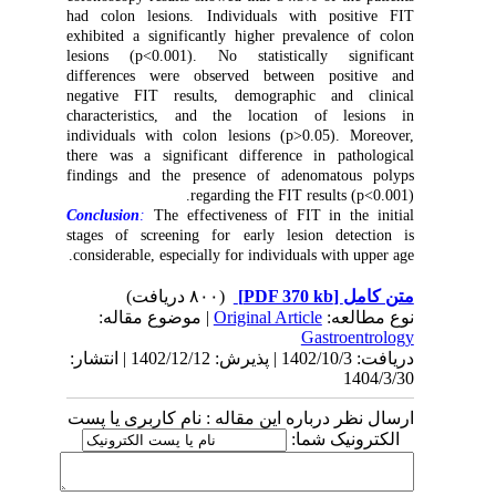
had colon lesions. Individuals with positive FIT
exhibited a significantly higher prevalence of colon
lesions (p<0.001). No statistically significant
differences were observed between positive and
negative FIT results, demographic and clinical
characteristics, and the location of lesions in
individuals with colon lesions (p>0.05). Moreover,
there was a significant difference in pathological
findings and the presence of adenomatous polyps
regarding the FIT results (p<0.001).
Conclusion
:
The effectiveness of FIT in the initial
stages of screening for early lesion detection is
considerable, especially for individuals with upper age.
(۸۰۰ دریافت)
[PDF 370 kb]
متن کامل
| موضوع مقاله:
Original Article
نوع مطالعه:
Gastroentrology
دریافت: 1402/10/3 | پذیرش: 1402/12/12 | انتشار:
1404/3/30
ارسال نظر درباره این مقاله : نام کاربری یا پست
الکترونیک شما: