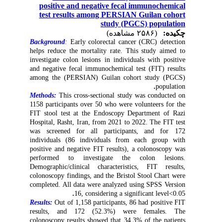
positive and negative fecal immunochemical
test results among PERSIAN Guilan cohort
study (PGCS) population
چکیده:
(۲۵۸۶ مشاهده)
Background
:
Early colorectal cancer (CRC) detection
helps reduce the mortality rate. This study aimed to
investigate colon lesions in individuals with positive
and negative fecal immunochemical test (FIT) results
among the (PERSIAN) Guilan cohort study (PGCS)
.
population
Methods:
This cross-sectional study was conducted on
1158 participants over 50 who were volunteers for the
FIT stool test at the Endoscopy Department of Razi
Hospital, Rasht, Iran, from 2021 to 2022. The FIT test
was screened for all participants, and for 172
individuals (86 individuals from each group with
positive and negative FIT results), a colonoscopy was
performed to investigate the colon lesions.
Demographic/clinical characteristics, FIT results,
colonoscopy findings, and the Bristol Stool Chart were
completed. All data were analyzed using SPSS Version
.
16, considering a significant level<0.05
Results:
Out of 1,158 participants, 86 had positive FIT
results, and 172 (52.3%) were females. The
colonoscopy results showed that 34.3% of the patients