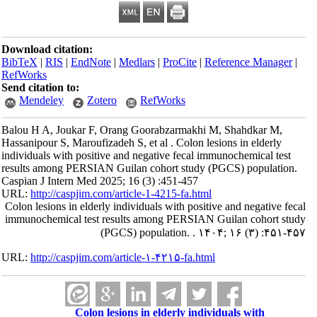
Download citation:
BibTeX
|
RIS
|
EndNote
|
Medlars
|
ProCite
|
Reference Manager
|
RefWorks
Send citation to:
Mendeley
Zotero
RefWorks
Balou H A, Joukar F, Orang Goorabzarmakhi M, Shahdkar M,
Hassanipour S, Maroufizadeh S, et al . Colon lesions in elderly
individuals with positive and negative fecal immunochemical test
results among PERSIAN Guilan cohort study (PGCS) population.
Caspian J Intern Med 2025; 16 (3) :451-457
URL:
http://caspjim.com/article-1-4215-fa.html
Colon lesions in elderly individuals with positive and negative fecal
immunochemical test results among PERSIAN Guilan cohort study
(PGCS) population. . ۱۴۰۴; ۱۶ (۳) :۴۵۱-۴۵۷
URL:
http://caspjim.com/article-۱-۴۲۱۵-fa.html
Colon lesions in elderly individuals with