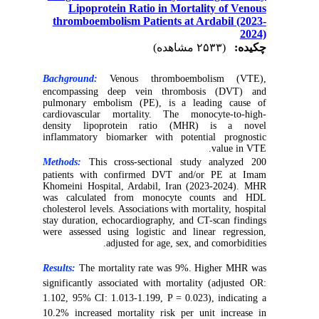
Lipoprotein Ratio in Mortality of Venous
thromboembolism Patients at Ardabil (2023-
2024)
چکیده:
(۲۵۳۳ مشاهده)
Bachground:
Venous thromboembolism (VTE),
encompassing deep vein thrombosis (DVT) and
pulmonary embolism (PE), is a leading cause of
cardiovascular mortality. The monocyte-to-high-
density lipoprotein ratio (MHR) is a novel
inflammatory biomarker with potential prognostic
value in VTE.
Methods:
This cross-sectional study analyzed 200
patients with confirmed DVT and/or PE at Imam
Khomeini Hospital, Ardabil, Iran (2023-2024). MHR
was calculated from monocyte counts and HDL
cholesterol levels. Associations with mortality, hospital
stay duration, echocardiography, and CT-scan findings
were assessed using logistic and linear regression,
adjusted for age, sex, and comorbidities.
Results:
The mortality rate was 9%. Higher MHR was
significantly associated with mortality (adjusted OR:
1.102, 95% CI: 1.013-1.199, P = 0.023), indicating a
10.2% increased mortality risk per unit increase in