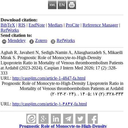
Download citation:
BibTeX
|
RIS
|
EndNote
|
Medlars
|
ProCite
|
Reference Manager
|
RefWorks
Send citation to:
Mendeley
Zotero
RefWorks
Aghah R, Javaheri N, Sedigh-Namin A, Aliasgharzadeh S, Mikaeili
Mirak S. Prognostic Role of Monocyte-to-High-Density
Lipoprotein Ratio in Mortality of Venous thromboembolism Patients
at Ardabil (2023-2024). Caspian J Intern Med 2026; 17 (2) :328-
333
URL:
http://caspjim.com/article-1-4847-fa.html
Prognostic Role of Monocyte-to-High-Density Lipoprotein Ratio in
Mortality of Venous thromboembolism Patients at Ardabil
(۲۰۲۳-۲۰۲۴). . ۱۴۰۵; ۱۷ (۲) :۳۲۸-۳۳۳
URL:
http://caspjim.com/article-۱-۴۸۴۷-fa.html
Prognostic Role of Monocyte-to-High-Density