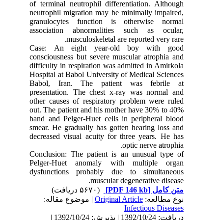
of terminal neutrophil differentiation. Although
neutrophil migration may be minimally impaired,
granulocytes function is otherwise normal
association abnormalities such as ocular,
musculoskeletal are reported very rare.
Case: An eight year-old boy with good
consciousness but severe muscular atrophia and
difficulty in respiration was admitted in Amirkola
Hospital at Babol University of Medical Sciences
Babol, Iran. The patient was febrile at
presentation. The chest x-ray was normal and
other causes of respiratory problem were ruled
out. The patient and his mother have 30% to 40%
band and Pelger-Huet cells in peripheral blood
smear. He gradually has gotten hearing loss and
decreased visual acuity for three years. He has
optic nerve atrophia.
Conclusion: The patient is an unusual type of
Pelger-Huet anomaly with multiple organ
dysfunctions probably due to simultaneous
muscular degenerative disease.
(۵۶۷۰ دریافت)
[PDF 146 kb]
متن کامل
| موضوع مقاله:
Original Article
نوع مطالعه:
Infectious Diseases
دریافت: 1392/10/24 | پذیرش: 1392/10/24 |