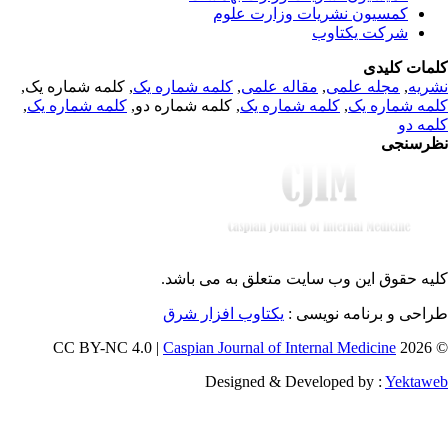
کمسیون نشریات وزارت علوم
شرکت یکتاوب
مات کلیدی
, کلمه شماره یک,
کلمه شماره یک
,
مقاله علمی
,
مجله علمی
,
ریه
,
کلمه شماره یک
, کلمه شماره دو,
کلمه شماره یک
,
مه شماره یک
مه دو
رسنجی
یه حقوق این وب سایت متعلق به
می باشد.
طراحی و برنامه نویسی
یکتاوب افزار شرق
Caspian Journal of Internal Medicine
© 202
Designed & Developed by :
Yektaw