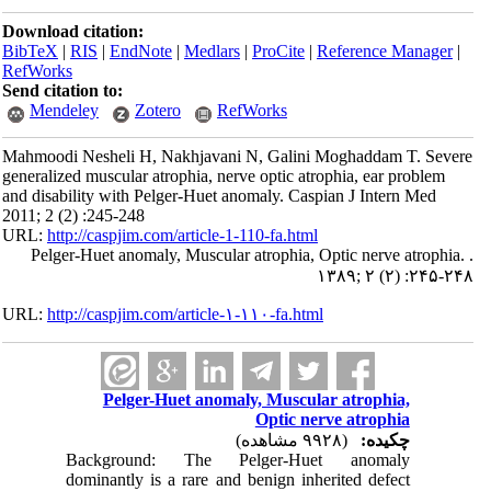
Download citation:
BibTeX
|
RIS
|
EndNote
|
Medlars
|
ProCite
|
Reference Manager
|
RefWorks
Send citation to:
Mendeley
Zotero
RefWorks
Mahmoodi Nesheli H, Nakhjavani N, Galini Moghaddam T. Severe
generalized muscular atrophia, nerve optic atrophia, ear problem
and disability with Pelger-Huet anomaly. Caspian J Intern Med
2011; 2 (2) :245-248
URL:
http://caspjim.com/article-1-110-fa.html
Pelger-Huet anomaly, Muscular atrophia, Optic nerve atrophia. .
۱۳۸۹; ۲ (۲) :۲۴۵-۲۴۸
URL:
http://caspjim.com/article-۱-۱۱۰-fa.html
Pelger-Huet anomaly, Muscular atrophia,
Optic nerve atrophia
چکیده:
(۹۹۲۸ مشاهده)
Background: The Pelger-Huet anomaly
dominantly is a rare and benign inherited defect