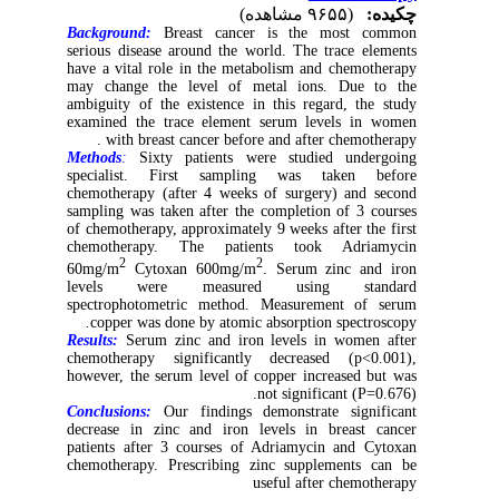
چکیده:
(۹۶۵۵ مشاهده)
Background:
Breast cancer is the most common
serious disease around the world. The trace elements
have a vital role in the metabolism and chemotherapy
may change the level of metal ions. Due to the
ambiguity of the existence in this regard, the study
examined the trace element serum levels in women
with breast cancer before and after chemotherapy .
Methods
:
Sixty patients were studied undergoing
specialist. First sampling was taken before
chemotherapy (after 4 weeks of surgery) and second
sampling was taken after the completion of 3 courses
of chemotherapy, approximately 9 weeks after the first
chemotherapy. The patients took Adriamycin
2
2
60mg/m
Cytoxan 600mg/m
. Serum zinc and iron
levels were measured using standard
spectrophotometric method. Measurement of serum
.
copper was done by atomic absorption spectroscopy
Results:
Serum zinc and iron levels in women after
chemotherapy significantly decreased (p<0.001),
however, the serum level of copper increased but was
not significant (P=0.676).
Conclusions:
Our findings demonstrate significant
decrease in zinc and iron levels in breast cancer
patients after 3 courses of Adriamycin and Cytoxan
chemotherapy. Prescribing zinc supplements can be
useful after chemotherapy