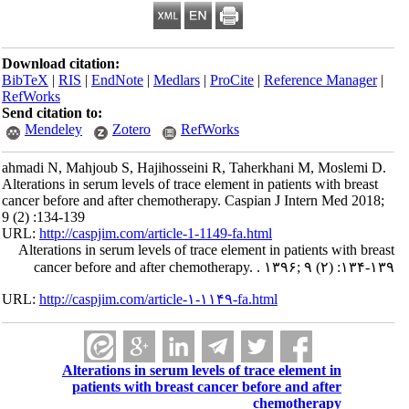
Download citation:
BibTeX
|
RIS
|
EndNote
|
Medlars
|
ProCite
|
Reference Manager
|
RefWorks
Send citation to:
Mendeley
Zotero
RefWorks
ahmadi N, Mahjoub S, Hajihosseini R, Taherkhani M, Moslemi D.
Alterations in serum levels of trace element in patients with breast
cancer before and after chemotherapy. Caspian J Intern Med 2018;
9 (2) :134-139
URL:
http://caspjim.com/article-1-1149-fa.html
Alterations in serum levels of trace element in patients with breast
cancer before and after chemotherapy. . ۱۳۹۶; ۹ (۲) :۱۳۴-۱۳۹
URL:
http://caspjim.com/article-۱-۱۱۴۹-fa.html
Alterations in serum levels of trace element in
patients with breast cancer before and after
chemotherapy