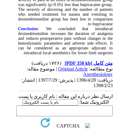
was significantly (p<0.05) less than bupivacaine group.
The severity of shivering and the number of patients
who needed treatment for nausea and vomiting in
dexmedetomedine group has been less in comparison
to bupivacaine.
Conclusion
:
We concluded that intrathecal
dexmedetomidine increases the duration of analgesia
and reduces postoperative pain without changes in the
hemodynamic parameters and adverse side effects. It
can be considered as an appropriate adjuvant to
intrathecal local anesthetics for lower limb surgeries.
(۱۷۲۶ دریافت)
[PDF 358 kb]
متن کامل
| موضوع مقاله:
Original Article
نوع مطالعه:
Anesthesiology
دریافت: 1396/4/28 | پذیرش: 1397/7/29 | انتشار:
1398/2/23
ارسال نظر درباره این مقاله : نام کاربری یا پست
الکترونیک شما: