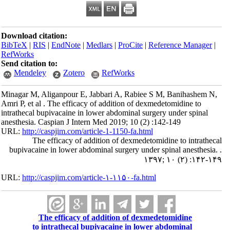
Download citation:
BibTeX
|
RIS
|
EndNote
|
Medlars
|
ProCite
|
Reference Manager
|
RefWorks
Send citation to:
Mendeley
Zotero
RefWorks
Minagar M, Aliganpour E, Jabbari A, Rabiee S M, Banihashem N,
Amri P, et al . The efficacy of addition of dexmedetomidine to
intrathecal bupivacaine in lower abdominal surgery under spinal
anesthesia. Caspian J Intern Med 2019; 10 (2) :142-149
URL:
http://caspjim.com/article-1-1150-fa.html
The efficacy of addition of dexmedetomidine to intrathecal
bupivacaine in lower abdominal surgery under spinal anesthesia. .
۱۳۹۷; ۱۰ (۲) :۱۴۲-۱۴۹
URL:
http://caspjim.com/article-۱-۱۱۵۰-fa.html
The efficacy of addition of dexmedetomidine
to intrathecal bupivacaine in lower abdominal