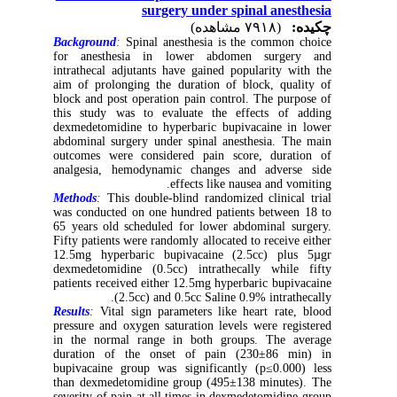
surgery under spinal anesthesia
چکیده:
(۷۹۱۸ مشاهده)
Background
:
Spinal anesthesia is the common choice
for anesthesia in lower abdomen surgery and
intrathecal adjutants have gained popularity with the
aim of prolonging the duration of block, quality of
block and post operation pain control. The purpose of
this study was to evaluate the effects of adding
dexmedetomidine to hyperbaric bupivacaine in lower
abdominal surgery under spinal anesthesia. The main
outcomes were considered pain score, duration of
analgesia, hemodynamic changes and adverse side
effects like nausea and vomiting.
Methods
:
This double-blind randomized clinical trial
was conducted on one hundred patients between 18 to
65 years old scheduled for lower abdominal surgery.
Fifty patients were randomly allocated to receive either
12.5mg hyperbaric bupivacaine (2.5cc) plus 5µgr
dexmedetomidine (0.5cc) intrathecally while fifty
patients received either 12.5mg hyperbaric bupivacaine
(2.5cc) and 0.5cc Saline 0.9% intrathecally.
Results
:
Vital sign parameters like heart rate, blood
pressure and oxygen saturation levels were registered
in the normal range in both groups. The average
duration of the onset of pain (230±86 min) in
bupivacaine group was significantly (p≤0.000) less
than dexmedetomidine group (495±138 minutes). The
severity of pain at all times in dexmedetomidine group