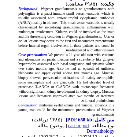
چکیده:
(۶۹۸۵ مشاهده)
Background
:
Wegener granulomatosis or granulomatosis with
polyangiitis is a pauci-immune small vessel vasculitis which is
usually associated with anti-neutrophil cytoplasmic antibodies
(ANCA) mainly in old men. This small vessel vasculitis is usually
characterized by necrotizing granulomatous inflammation with
multiorgan involvement. Kidneys could be involved as the main
and life-threatening condition in Wegener granulomatosis. Oral or
ocular lesions may occur as the first and uncommon presentations
before internal organ involvement in these patients and could be
misdiagnosed with other diseases.
Case presentation:
We present a 24-year-old man with erosions
and ulcerations on palatal mucosa and a strawberry-like gingival
hypertrophy associated with nasal congestion and epistaxis which
two stated months ago. Also he had an episode of unilateral
blepharitis and upper eyelid edema five months ago. Mucosal
biopsy showed perivascular infiltrations of mainly neutrophils,
some eosinophils and rare giant cells. He had elevated level of
proteinase 3–ANCA or C-ANCA with microscopic hematuria
without significant kidney involvement in kidney biopsy. Mucosal
lesions and hematuria improved after two months of treatment
with oral prednisolone.
Conclusion
:
Unilateral eyelid edema and mucosal erosions in a
young man could be the uncommon presentations of Wegener
granulomatosis.
(۱۴۸۵ دریافت)
[PDF 658 kb]
متن کامل
| موضوع مقاله:
case report
نوع مطالعه:
Dermathology
دریافت: 1397/4/17 | پذیرش: 1397/8/27 | انتشار: