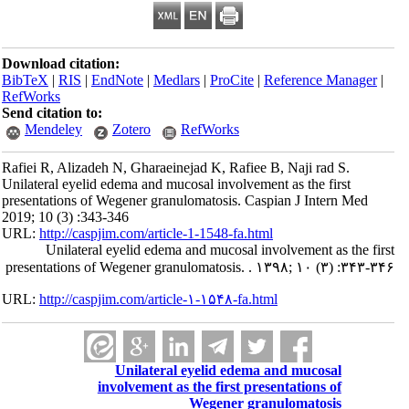
Download citation:
BibTeX
|
RIS
|
EndNote
|
Medlars
|
ProCite
|
Reference Manager
|
RefWorks
Send citation to:
Mendeley
Zotero
RefWorks
Rafiei R, Alizadeh N, Gharaeinejad K, Rafiee B, Naji rad S.
Unilateral eyelid edema and mucosal involvement as the first
presentations of Wegener granulomatosis. Caspian J Intern Med
2019; 10 (3) :343-346
URL:
http://caspjim.com/article-1-1548-fa.html
Unilateral eyelid edema and mucosal involvement as the first
presentations of Wegener granulomatosis. . ۱۳۹۸; ۱۰ (۳) :۳۴۳-۳۴۶
URL:
http://caspjim.com/article-۱-۱۵۴۸-fa.html
Unilateral eyelid edema and mucosal
involvement as the first presentations of
Wegener granulomatosis