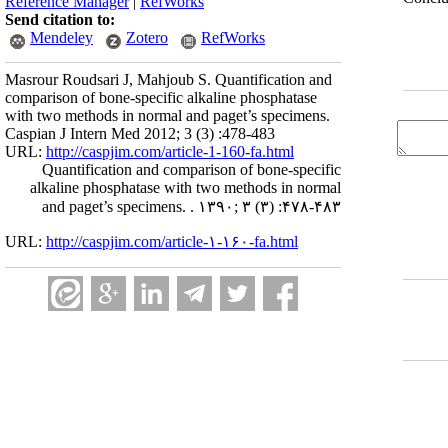
Reference Manager
|
RefWorks
Send citation to:
Mendeley
Zotero
RefWorks
Masrour Roudsari J, Mahjoub S. Quantification and
comparison of bone-specific alkaline phosphatase
with two methods in normal and paget’s specimens.
Caspian J Intern Med 2012; 3 (3) :478-483
URL:
http://caspjim.com/article-1-160-fa.html
Quantification and comparison of bone-specific
alkaline phosphatase with two methods in normal
and paget’s specimens. . ۱۳۹۰; ۳ (۳) :۴۷۸-۴۸۳
URL:
http://caspjim.com/article-۱-۱۶۰-fa.html