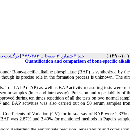
برگشت به
|
جلد ۳ شماره ۳ صفحات ۴۸۳-۴۷۸
Quantification and comparison of bone-specific alka
ound: Bone-specific alkaline phosphatase (BAP) is synthesized by the o
, though its precise role in the formation process is unknown. The ai
s: Total ALP (TAP) as well as BAP activity-measuring tests were repea
serum samples (inter and intra assay). Precision and repeatability of t
pproved during ten times repetition of all the tests on two normal sa
 and BAP activities was also carried out on 50 serum samples fro
s: Coefficients of Variation (CV) for intra-assay of BAP were 2.33% 
BAP was 2.87% and 3.49% for mentioned methods in Paget's sample, r
ion: Regarding the appropriate precision, repeatability and correlation