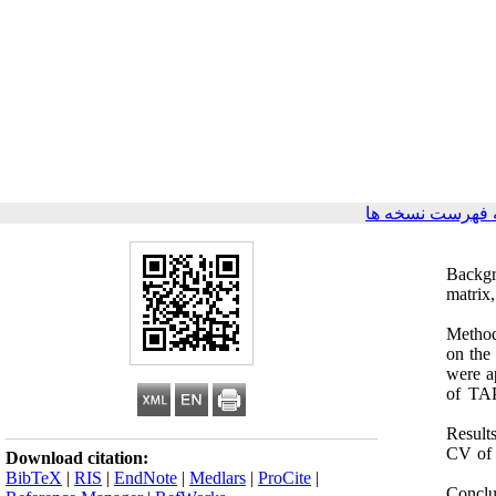
 فهرست نسخه ها
Backgr
matrix
Method
on the 
were a
of TAP
Result
CV of 
Download citation:
BibTeX
|
RIS
|
EndNote
|
Medlars
|
ProCite
|
Conclus