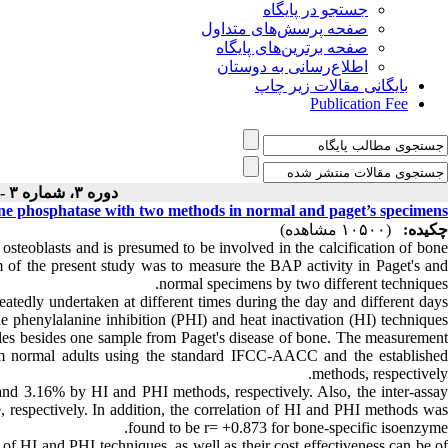
جستجو در پایگاه
صفحه پرسش‌های متداول
صفحه برترین‌های پایگاه
اطلاع‌رسانی به دوستان
بایگانی مقالات زیر چاپ
Publication Fee
دوره ۳، شماره ۳ - ( ۱۰-۱۳۹۰ )
line phosphatase with two methods in normal and paget’s specimens
چکیده:
(۱۰۵۰۰ مشاهده)
steoblasts and is presumed to be involved in the calcification of bone
m of the present study was to measure the BAP activity in Paget's and
normal specimens by two different techniques.
tedly undertaken at different times during the day and different days
he phenylalanine inhibition (PHI) and heat inactivation (HI) techniques
mples besides one sample from Paget's disease of bone. The measurement
m normal adults using the standard IFCC-AACC and the established
methods, respectively.
and 3.16% by HI and PHI methods, respectively. Also, the inter-assay
espectively. In addition, the correlation of HI and PHI methods was
found to be r= +0.873 for bone-specific isoenzyme.
 of HI and PHI techniques, as well as their cost effectiveness can be of