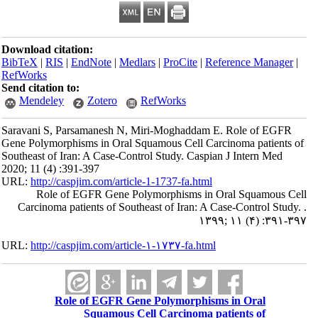
Download citation:
BibTeX
|
RIS
|
EndNote
|
Medlars
|
ProCite
|
Reference Manager
|
RefWorks
Send citation to:
Mendeley
Zotero
RefWorks
Saravani S, Parsamanesh N, Miri-Moghaddam E. Role of EGFR
Gene Polymorphisms in Oral Squamous Cell Carcinoma patients of
Southeast of Iran: A Case-Control Study. Caspian J Intern Med
2020; 11 (4) :391-397
URL:
http://caspjim.com/article-1-1737-fa.html
Role of EGFR Gene Polymorphisms in Oral Squamous Cell
Carcinoma patients of Southeast of Iran: A Case-Control Study. .
۱۳۹۹; ۱۱ (۴) :۳۹۱-۳۹۷
URL:
http://caspjim.com/article-۱-۱۷۳۷-fa.html
Role of EGFR Gene Polymorphisms in Oral
Squamous Cell Carcinoma patients of