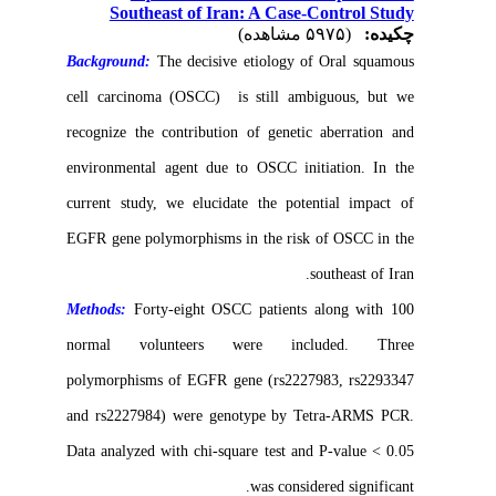
Southeast of Iran: A Case-Control Study
چکیده:
(۵۹۷۵ مشاهده)
Background:
The decisive etiology of Oral squamous
cell carcinoma (OSCC) is still ambiguous, but we
recognize the contribution of genetic aberration and
environmental agent due to OSCC initiation. In the
current study, we elucidate the potential impact of
EGFR gene polymorphisms in the risk of OSCC in the
southeast of Iran.
Methods:
Forty-eight OSCC patients along with 100
normal volunteers were included. Three
polymorphisms of EGFR gene (rs2227983, rs2293347
and rs2227984) were genotype by Tetra-ARMS PCR.
Data analyzed with chi-square test and P-value < 0.05
was considered significant.