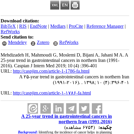
Download citation:
BibTeX
|
RIS
|
EndNote
|
Medlars
|
ProCite
|
Reference Manager
|
RefWorks
Send citation to:
Mendeley
Zotero
RefWorks
Mehdizadeh H, Mahmoudi G, Moslemi D, Bijani A, Jahani M A. A
25-year trend in gastrointestinal cancers in northern Iran (1991-
2016). Caspian J Intern Med 2019; 10 (4) :396-401
URL:
http://caspjim.com/article-1-1786-fa.html
A ۲۵-year trend in gastrointestinal cancers in northern Iran
(۱۹۹۱-۲۰۱۶). . ۱۳۹۸; ۱۰ (۴) :۳۹۶-۴۰۱
URL:
http://caspjim.com/article-۱-۱۷۸۶-fa.html
A 25-year trend in gastrointestinal cancers in
northern Iran (1991-2016)
چکیده:
(۶۷۵۴ مشاهده)
Background
:
Identifyng the incidence of cancer helps in planning