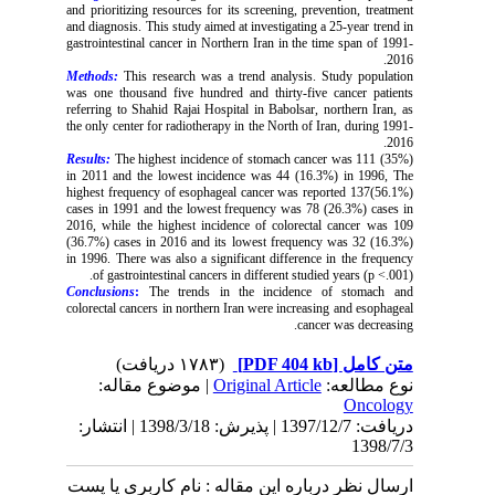
and prioritizing resources for its screening, prevention, treatment
and diagnosis. This study aimed at investigating a 25-year trend in
gastrointestinal cancer in Northern Iran in the time span of 1991-
2016.
Methods:
This research was a trend analysis. Study population
was one thousand five hundred and thirty-five cancer patients
referring to Shahid Rajai Hospital in Babolsar, northern Iran, as
the only center for radiotherapy in the North of Iran, during 1991-
2016.
Results:
The highest incidence of stomach cancer was 111 (35%)
in 2011 and the lowest incidence was 44 (16.3%) in 1996, The
highest frequency of esophageal cancer was reported 137(56.1%)
cases in 1991 and the lowest frequency was 78 (26.3%) cases in
2016, while the highest incidence of colorectal cancer was 109
(36.7%) cases in 2016 and its lowest frequency was 32 (16.3%)
in 1996. There was also a significant difference in the frequency
of gastrointestinal cancers in different studied years (p <.001).
Conclusions
:
The trends in the incidence of stomach and
colorectal cancers in northern Iran were increasing and esophageal
cancer was decreasing.
(۱۷۸۳ دریافت)
[PDF 404 kb]
متن کامل
| موضوع مقاله:
Original Article
نوع مطالعه:
Oncology
دریافت: 1397/12/7 | پذیرش: 1398/3/18 | انتشار:
1398/7/3
ارسال نظر درباره این مقاله : نام کاربری یا پست