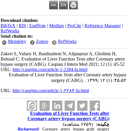
Download citation:
BibTeX
|
RIS
|
EndNote
|
Medlars
|
ProCite
|
Reference Manager
|
RefWorks
Send citation to:
Mendeley
Zotero
RefWorks
Zakeri S, Vafaey H, Banihashem N, Alijanpour A, Gholinia H,
Behzad C. Evaluation of Liver Function Tests after Coronary artery
bypass surgery (CABG). Caspian J Intern Med 2021; 12 (1) :45-52
URL:
http://caspjim.com/article-1-2284-fa.html
Evaluation of Liver Function Tests after Coronary artery bypass
surgery (CABG). . ۱۳۹۹; ۱۲ (۱) :۴۵-۵۲
URL:
http://caspjim.com/article-۱-۲۲۸۴-fa.html
Evaluation of Liver Function Tests after
Coronary artery bypass surgery (CABG)
چکیده:
(۶۷۵۹ مشاهده)
Background:
Coronary artery bypass graft surgery