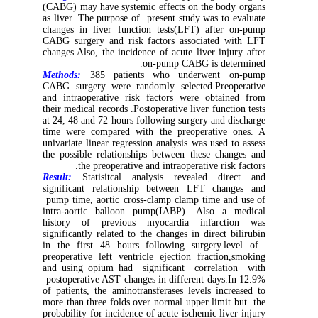
(CABG) may have systemic effects on the body organs
as liver. The purpose of present study was to evaluate
changes in liver function tests(LFT) after on-pump
CABG surgery and risk factors associated with LFT
changes.Also, the incidence of acute liver injury after
on-pump CABG is determined.
Methods:
385 patients who underwent on-pump
CABG surgery were randomly selected.Preoperative
and intraoperative risk factors were obtained from
their medical records .Postoperative liver function tests
at 24, 48 and 72 hours following surgery and discharge
time were compared with the preoperative ones. A
univariate linear regression analysis was used to assess
the possible relationships between these changes and
the preoperative and intraoperative risk factors.
Result:
Statisitcal analysis revealed direct and
significant relationship between LFT changes and
pump time, aortic cross-clamp clamp time and use of
intra-aortic balloon pump(IABP). Also a medical
history of previous myocardia infarction was
significantly related to the changes in direct bilirubin
in the first 48 hours following surgery.level of
preoperative left ventricle ejection fraction,smoking
and using opium had significant correlation with
postoperative AST changes in different days.In 12.9%
of patients, the aminotransferases levels increased to
more than three folds over normal upper limit but the
probability for incidence of acute ischemic liver injury