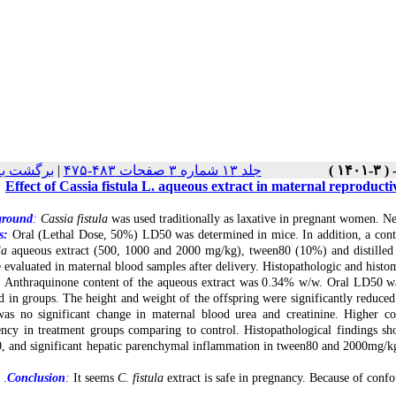
برگشت به
|
جلد ۱۳ شماره ۳ صفحات ۴۸۳-۴۷۵
Effect of Cassia fistula L. aqueous extract in maternal reproduct
ground
:
Cassia fistula
was used traditionally as laxative in pregnant women. Neve
s:
Oral (Lethal Dose, 50%) LD50 was determined in mice. In addition, a contro
ula
aqueous
extract (500, 1000 and 2000 mg/kg), tween80 (10%) and distilled
 evaluated in maternal blood samples after delivery. Histopathologic and histo
:
Anthraquinone‎ content of the aqueous extract was 0.34% w/w. Oral LD50 
d in groups. The height and weight of the offspring were significantly reduce
as no significant change in maternal blood urea and creatinine. Higher c
ncy in treatment groups comparing to control. Histopathological findings sh
, and significant hepatic parenchymal inflammation in tween80 and 2000mg/kg 
Conclusion
:
It seems
C. fistula
extract is safe in pregnancy. Because of confo