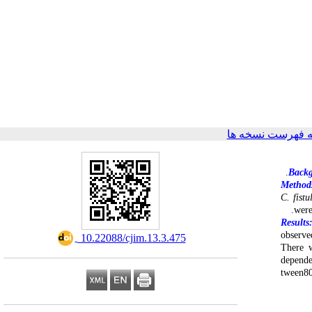
 فهرست نسخه ها
Back
Method
C. fist
were
Results
observe
‎ 10.22088/cjim.13.3.475
There w
depende
tween80