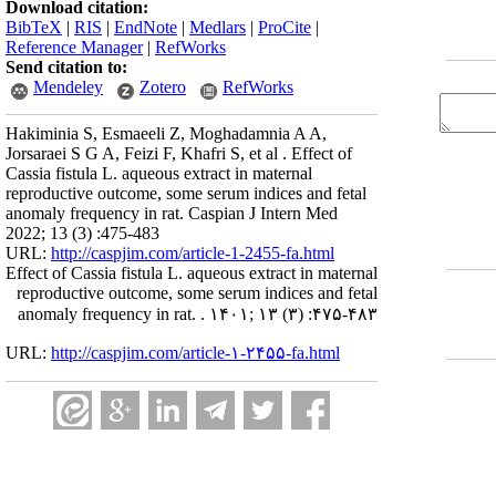
Download citation:
BibTeX
|
RIS
|
EndNote
|
Medlars
|
ProCite
|
Reference Manager
|
RefWorks
Send citation to:
Mendeley
Zotero
RefWorks
Hakiminia S, Esmaeeli Z, Moghadamnia A A,
Jorsaraei S G A, Feizi F, Khafri S, et al . Effect of
Cassia fistula L. aqueous extract in maternal
reproductive outcome, some serum indices and fetal
anomaly frequency in rat. Caspian J Intern Med
2022; 13 (3) :475-483
URL:
http://caspjim.com/article-1-2455-fa.html
Effect of Cassia fistula L. aqueous extract in maternal
reproductive outcome, some serum indices and fetal
anomaly frequency in rat. . ۱۴۰۱; ۱۳ (۳) :۴۷۵-۴۸۳
URL:
http://caspjim.com/article-۱-۲۴۵۵-fa.html