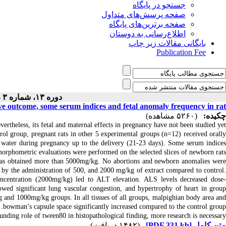
جستجو در پایگاه
صفحه پرسش‌های متداول
صفحه برترین‌های پایگاه
اطلاع‌رسانی به دوستان
بایگانی مقالات زیر چاپ
Publication Fee
دوره ۱۳، شماره ۳ - ( ۳-۱۴۰۱ )
ive outcome, some serum indices and fetal anomaly frequency in rat
چکیده:
(۵۲۶۰ مشاهده)
rtheless, its fetal and maternal effects in pregnancy have not been studied yet.
l group, pregnant rats in other 5 experimental groups (n=12) received orally
 water during pregnancy up to the delivery (21-23 days). Some serum indice
morphometric evaluations were performed on the selected slices of newborn rats.
was obtained more than 5000mg/kg. No abortions and newborn anomalies were
d by the administration of 500, and 2000 mg/kg of extract compared to control.
oncentration (2000mg/kg) led to ALT elevation. ALS levels decreased dose-
owed significant lung vascular congestion, and hypertrophy of heart in group
and 1000mg/kg groups. In all tissues of all groups, malpighian body area and
bowman’s capsule space significantly increased compared to the control group.
unding role of tween80 in histopathological finding, more research is necessary.
(۱۴۸۲ دریافت)
[PDF 331 kb]
متن کامل