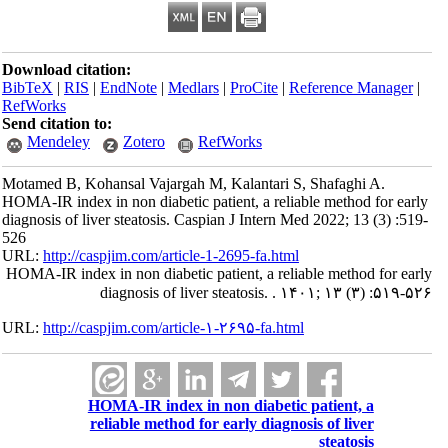
Download citation:
BibTeX
|
RIS
|
EndNote
|
Medlars
|
ProCite
|
Reference Manager
|
RefWorks
Send citation to:
Mendeley
Zotero
RefWorks
Motamed B, Kohansal Vajargah M, Kalantari S, Shafaghi A.
HOMA-IR index in non diabetic patient, a reliable method for early
diagnosis of liver steatosis. Caspian J Intern Med 2022; 13 (3) :519-
526
URL:
http://caspjim.com/article-1-2695-fa.html
HOMA-IR index in non diabetic patient, a reliable method for early
diagnosis of liver steatosis. . ۱۴۰۱; ۱۳ (۳) :۵۱۹-۵۲۶
URL:
http://caspjim.com/article-۱-۲۶۹۵-fa.html
HOMA-IR index in non diabetic patient, a
reliable method for early diagnosis of liver
steatosis