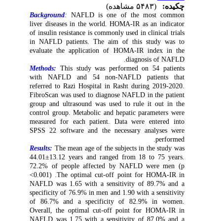
چکیده:
(۵۴۸۳ مشاهده)
Background
:
NAFLD is one of the most common
liver diseases in the world. HOMA-IR as an indicator
of insulin resistance is commonly used in clinical trials
in NAFLD patients. The aim of this study was to
evaluate the application of HOMA-IR index in the
diagnosis of NAFLD.
Methods:
This study was performed on 54 patients
with NAFLD and 54 non-NAFLD patients that
referred to Razi Hospital in Rasht during 2019-2020.
FibroScan was used to diagnose NAFLD in the patient
group and ultrasound was used to rule it out in the
control group. Metabolic and hepatic parameters were
measured for each patient. Data were entered into
SPSS 22 software and the necessary analyses were
performed.
Results:
The mean age of the subjects in the study was
44.01±13.12 years and ranged from 18 to 75 years.
72.2% of people affected by NAFLD were men (p
<0.001) .The optimal cut-off point for HOMA-IR in
NAFLD was 1.65 with a sensitivity of 89.7% and a
specificity of 76.9% in men and 1.90 with a sensitivity
of 86.7% and a specificity of 82.9% in women.
Overall, the optimal cut-off point for HOMA-IR in
NAFLD was 1.75 with a sensitivity of 87.0% and a