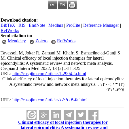
Download citation:
BibTeX
|
RIS
|
EndNote
|
Medlars
|
ProCite
|
Reference Manager
|
RefWorks
Send citation to:
Mendeley
Zotero
RefWorks
Tavassoli M, Jokar R, Zamani M, Khafri S, Esmaeilnejad-Ganji S
M. Clinical efficacy of local injection therapies for lateral
epicondylitis: A systematic review and network meta-analysis.
Caspian J Intern Med 2022; 13 (2) :311-325
URL:
http://caspjim.com/article-1-2904-fa.html
Clinical efficacy of local injection therapies for lateral epicondylitis:
A systematic review and network meta-analysis. . ۱۴۰۰; ۱۳ (۲)
:۳۱۱-۳۲۵
URL:
http://caspjim.com/article-۱-۲۹۰۴-fa.html
Clinical efficacy of local injection therapies for
lateral epicondylitis: A systematic review and