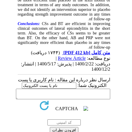
be more efficient than placebo in the sixth month of
treatment in terms of any study outcomes. In addition,
we did not identify an intervention superior to placebo
regarding strength improvement outcome in any times
of follow-up.
Conclusions:
CSs and BT are efficient in improving
clinical outcomes of lateral epicondylitis in the short
term. Also, the efficacy of CSs seems to be greater
than BT. On the other hand, AB and PRP were not
significantly more efficient than placebo in any times
of follow-up.
(۱۷۴۴ دریافت)
[PDF 412 kb]
متن کامل
|
Review Article
نوع مطالعه:
دریافت: 1400/2/22 | پذیرش: 1400/5/17 | انتشار:
1400/12/2
ارسال نظر درباره این مقاله : نام کاربری یا پست
الکترونیک شما: