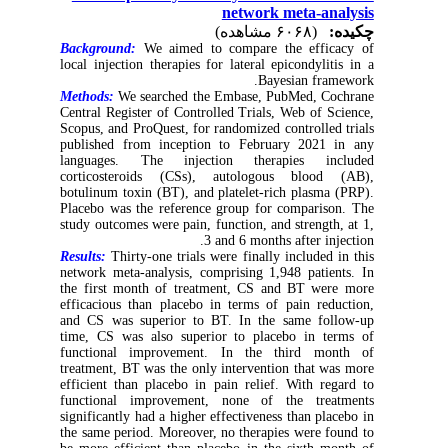
network meta-analysis
چکیده:
(۶۰۶۸ مشاهده)
Background:
We aimed to compare the efficacy of
local injection therapies for lateral epicondylitis in a
Bayesian framework.
Methods:
We searched the Embase, PubMed, Cochrane
Central Register of Controlled Trials, Web of Science,
Scopus, and ProQuest, for randomized controlled trials
published from inception to February 2021 in any
languages. The injection therapies included
corticosteroids (CSs), autologous blood (AB),
botulinum toxin (BT), and platelet-rich plasma (PRP).
Placebo was the reference group for comparison. The
study outcomes were pain, function, and strength, at 1,
3 and 6 months after injection.
Results:
Thirty-one trials were finally included in this
network meta-analysis, comprising 1,948 patients. In
the first month of treatment, CS and BT were more
efficacious than placebo in terms of pain reduction,
and CS was superior to BT. In the same follow-up
time, CS was also superior to placebo in terms of
functional improvement. In the third month of
treatment, BT was the only intervention that was more
efficient than placebo in pain relief. With regard to
functional improvement, none of the treatments
significantly had a higher effectiveness than placebo in
the same period. Moreover, no therapies were found to