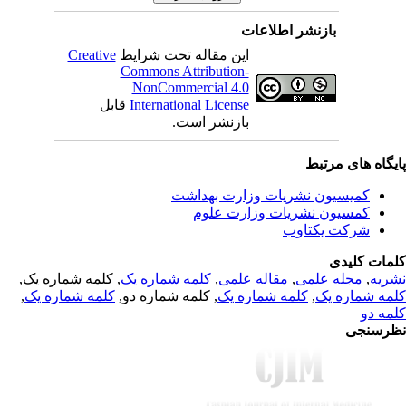
بازنشر اطلاعات
Creative
این مقاله تحت شرایط
Commons Attribution-
NonCommercial 4.0
قابل
International License
بازنشر است.
یگاه های مرتبط
کمیسیون نشریات وزارت بهداشت
کمسیون نشریات وزارت علوم
شرکت یکتاوب
مات کلیدی
, کلمه شماره یک,
کلمه شماره یک
,
مقاله علمی
,
مجله علمی
,
ریه
,
کلمه شماره یک
, کلمه شماره دو,
کلمه شماره یک
,
مه شماره یک
مه دو
رسنجی