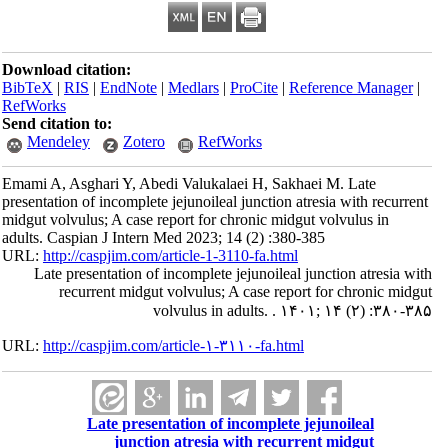
Download citation:
BibTeX
|
RIS
|
EndNote
|
Medlars
|
ProCite
|
Reference Manager
|
RefWorks
Send citation to:
Mendeley
Zotero
RefWorks
Emami A, Asghari Y, Abedi Valukalaei H, Sakhaei M. Late
presentation of incomplete jejunoileal junction atresia with recurrent
midgut volvulus; A case report for chronic midgut volvulus in
adults. Caspian J Intern Med 2023; 14 (2) :380-385
URL:
http://caspjim.com/article-1-3110-fa.html
Late presentation of incomplete jejunoileal junction atresia with
recurrent midgut volvulus; A case report for chronic midgut
volvulus in adults. . ۱۴۰۱; ۱۴ (۲) :۳۸۰-۳۸۵
URL:
http://caspjim.com/article-۱-۳۱۱۰-fa.html
Late presentation of incomplete jejunoileal
junction atresia with recurrent midgut