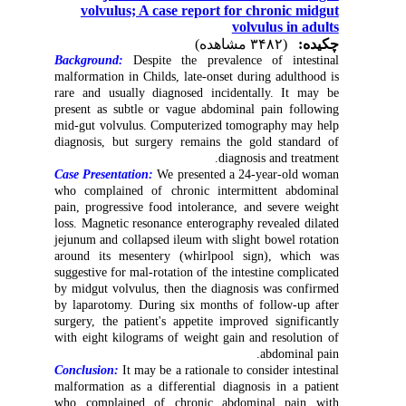
volvulus; A case report for chronic midgut
volvulus in adults
چکیده:
(۳۴۸۲ مشاهده)
Background:
Despite the prevalence of intestinal
malformation in Childs, late-onset during adulthood is
rare and usually diagnosed incidentally. It may be
present as subtle or vague abdominal pain following
mid-gut volvulus. Computerized tomography may help
diagnosis, but surgery remains the gold standard of
diagnosis and treatment.
Case Presentation:
We presented a 24-year-old woman
who complained of chronic intermittent abdominal
pain, progressive food intolerance, and severe weight
loss. Magnetic resonance enterography revealed dilated
jejunum and collapsed ileum with slight bowel rotation
around its mesentery (whirlpool sign), which was
suggestive for mal-rotation of the intestine complicated
by midgut volvulus, then the diagnosis was confirmed
by laparotomy. During six months of follow-up after
surgery, the patient's appetite improved significantly
with eight kilograms of weight gain and resolution of
abdominal pain.
Conclusion:
It may be a rationale to consider intestinal
malformation as a differential diagnosis in a patient
who complained of chronic abdominal pain with