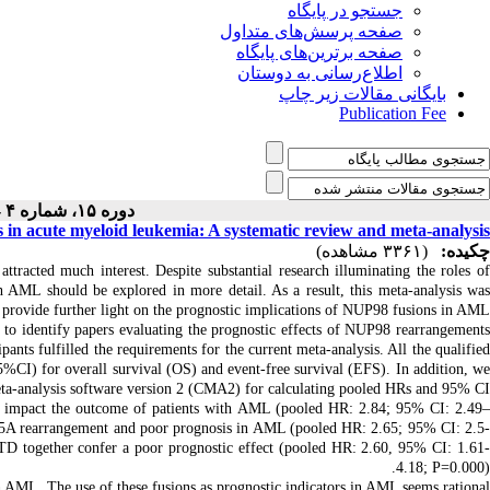
جستجو در پایگاه
صفحه پرسش‌های متداول
صفحه برترین‌های پایگاه
اطلاع‌رسانی به دوستان
بایگانی مقالات زیر چاپ
Publication Fee
دوره ۱۵، شماره ۴ - ( ۶-۱۴۰۳ )
in acute myeloid leukemia: A systematic review and meta-analysis
چکیده:
(۳۳۶۱ مشاهده)
acted much interest. Despite substantial research illuminating the roles of
 AML should be explored in more detail. As a result, this meta-analysis was
 provide further light on the prognostic implications of NUP98 fusions in AML.
o identify papers evaluating the prognostic effects of NUP98 rearrangements
pants fulfilled the requirements for the current meta-analysis. All the qualified
%CI) for overall survival (OS) and event-free survival (EFS). In addition, we
ta-analysis software version 2 (CMA2) for calculating pooled HRs and 95% CI.
ly impact the outcome of patients with AML (pooled HR: 2.84; 95% CI: 2.49–
5A rearrangement and poor prognosis in AML (pooled HR: 2.65; 95% CI: 2.5
 together confer a poor prognostic effect (pooled HR: 2.60, 95% CI: 1.61-
4.18; P=0.000).
 AML. The use of these fusions as prognostic indicators in AML seems rational.