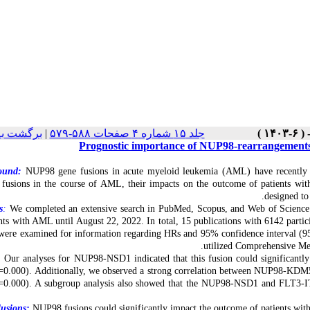
برگشت به
|
جلد ۱۵ شماره ۴ صفحات ۵۸۸-۵۷۹
Prognostic importance of NUP98-rearrangements 
ound:
NUP98 gene fusions in acute myeloid leukemia (AML) have recently attr
usions in the course of AML, their impacts on the outcome of patients with
designed to
s
:
We completed an extensive search in PubMed, Scopus, and Web of Science t
ents with AML until August 22, 2022. In total, 15 publications with 6142 partici
 were examined for information regarding HRs and 95% confidence interval (95
utilized Comprehensive Me
:
Our analyses for NUP98-NSD1 indicated that this fusion could significant
=0.000). Additionally, we observed a strong correlation between NUP98-KDM
=0.000). A subgroup analysis also showed that the NUP98-NSD1 and FLT3-ITD
usions:
NUP98 fusions could significantly impact the outcome of patients with