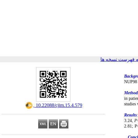
 فهرست نسخه ها
Backgr
NUP98 f
Method
in pati
studies
‎ 10.22088/cjim.15.4.579
Results
3.24,
P
2.81; P
Concl