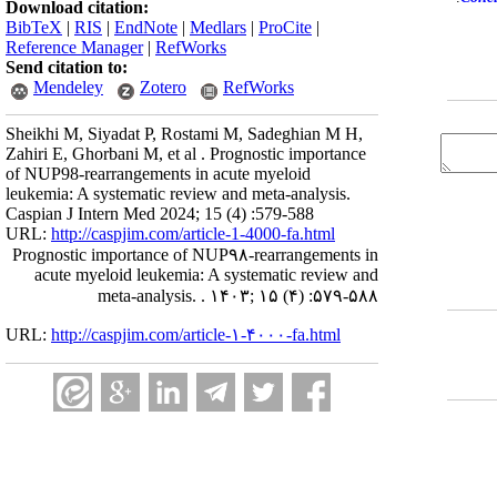
Download citation:
BibTeX
|
RIS
|
EndNote
|
Medlars
|
ProCite
|
Reference Manager
|
RefWorks
Send citation to:
Mendeley
Zotero
RefWorks
Sheikhi M, Siyadat P, Rostami M, Sadeghian M H,
Zahiri E, Ghorbani M, et al . Prognostic importance
of NUP98-rearrangements in acute myeloid
leukemia: A systematic review and meta-analysis.
Caspian J Intern Med 2024; 15 (4) :579-588
URL:
http://caspjim.com/article-1-4000-fa.html
Prognostic importance of NUP۹۸-rearrangements in
acute myeloid leukemia: A systematic review and
meta-analysis. . ۱۴۰۳; ۱۵ (۴) :۵۷۹-۵۸۸
URL:
http://caspjim.com/article-۱-۴۰۰۰-fa.html