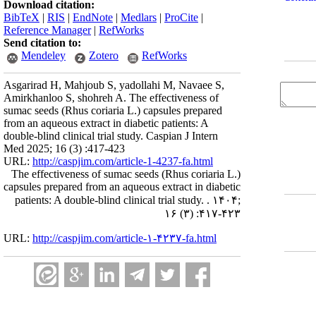
Download citation:
BibTeX
|
RIS
|
EndNote
|
Medlars
|
ProCite
|
Reference Manager
|
RefWorks
Send citation to:
Mendeley
Zotero
RefWorks
Asgarirad H, Mahjoub S, yadollahi M, Navaee S,
Amirkhanloo S, shohreh A. The effectiveness of
sumac seeds (Rhus coriaria L.) capsules prepared
from an aqueous extract in diabetic patients: A
double-blind clinical trial study. Caspian J Intern
Med 2025; 16 (3) :417-423
URL:
http://caspjim.com/article-1-4237-fa.html
The effectiveness of sumac seeds (Rhus coriaria L.)
capsules prepared from an aqueous extract in diabetic
patients: A double-blind clinical trial study. . ۱۴۰۴;
۱۶ (۳) :۴۱۷-۴۲۳
URL:
http://caspjim.com/article-۱-۴۲۳۷-fa.html