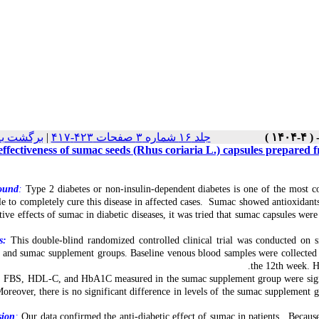
برگشت به
|
جلد ۱۶ شماره ۳ صفحات ۴۲۳-۴۱۷
ffectiveness of sumac seeds (Rhus coriaria L.) capsules prepared fr
ound
:
Type 2 diabetes or non-insulin-dependent diabetes is one of the most c
le to completely cure this disease in affected cases. Sumac showed antioxidants
tive effects of sumac in diabetic diseases, it was tried that sumac capsules were
s:
This double-blind randomized controlled clinical trial was conducted on s
, and sumac supplement groups.
Baseline venous blood samples were collected 
the 12th week. 
:
FBS, HDL-C, and HbA1C measured in the sumac supplement group were signifi
Moreover, there is no significant difference in levels of the sumac suppleme
sion
:
Our data confirmed the anti-diabetic effect of sumac in patients. Because