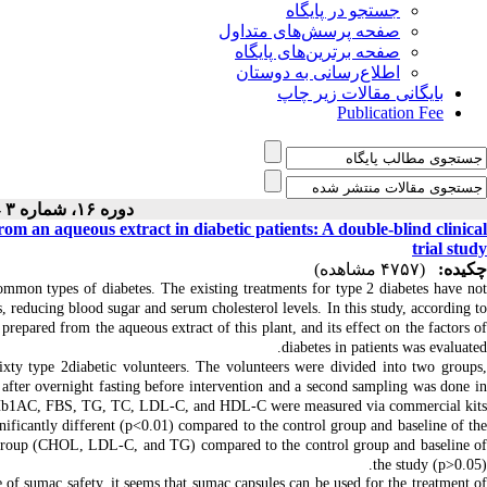
جستجو در پایگاه
صفحه پرسش‌های متداول
صفحه برترین‌های پایگاه
اطلاع‌رسانی به دوستان
بایگانی مقالات زیر چاپ
Publication Fee
دوره ۱۶، شماره ۳ - ( ۴-۱۴۰۴ )
om an aqueous extract in diabetic patients: A double-blind clinical
trial study
چکیده:
(۴۷۵۷ مشاهده)
ommon types of diabetes. The existing treatments for type 2 diabetes have no
, reducing blood sugar and serum cholesterol levels. In this study, according to
 prepared from the aqueous extract of this plant, and its effect on the factors of
diabetes in patients was evaluated.
ixty type 2diabetic volunteers.
The volunteers were divided into two groups
after overnight fasting before intervention and a second sampling was done i
Hb1AC, FBS, TG, TC, LDL-C, and HDL-C were measured via commercial kits.
cantly different (p<0.01) compared to the control group and baseline of the
nt group (CHOL, LDL-C, and TG) compared to the control group and baseline of
the study (p>0.05).
 of sumac safety, it seems that sumac capsules can be used for the treatment of