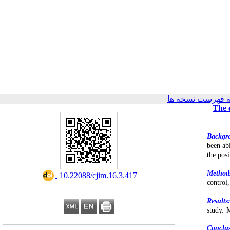
 فهرست نسخه ها
The e
Backgr
been ab
the posi
Method
‎ 10.22088/cjim.16.3.417
control
Results
study. 
Conclu