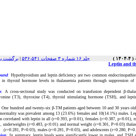
برگشت به
|
جلد ۱۶ شماره ۳ صفحات ۵۴۱-۵۳۶
Leptin and th
ound
:
Hypothyroidism and leptin deficiency are two common endocrinopathies 
 in thyroid hormone levels in thalassemia patients through
suppress
ion of
t
s
:
A cross-sectional study was conducted o
n transfusion dependent β-thal
ronine (
T3
)
,
thyroxine (
T4
)
,
thyroid stimulating hormone (
TSH
)
, and lepti
:
One hundred and twenty-six β-TM patients aged between 10 and 30 years old 
normality was prevalent among
13 (
23.6%
)
females and
10(
14.1%
)
males.
Lep
 correlated with leptin in all (r=0.393, p<0.01), females (r=0.387, p<0.01), 
, underweights (r=0.483, p<0.01) and normal weight (r=0.301, P=0.03) thalasse
(r=0.281, P=0.03), males (r=0.281, P=0.03), and adolescents (r=0.280, P=0.03
sion
:
In summary, leptin levels were significantly lower in males
, and
TSH a