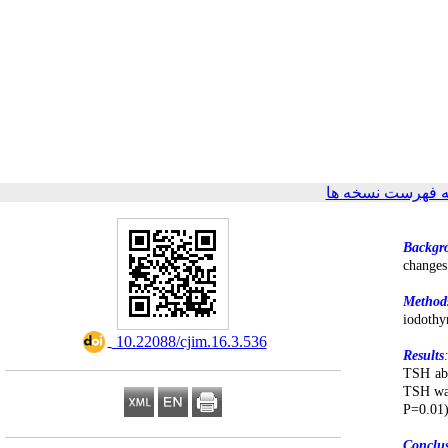
 فهرست نسخه ها
Backgr
changes
Method
iodothy
‎ 10.22088/cjim.16.3.536
Results
TSH ab
TSH was
P=0.01)
Conclu