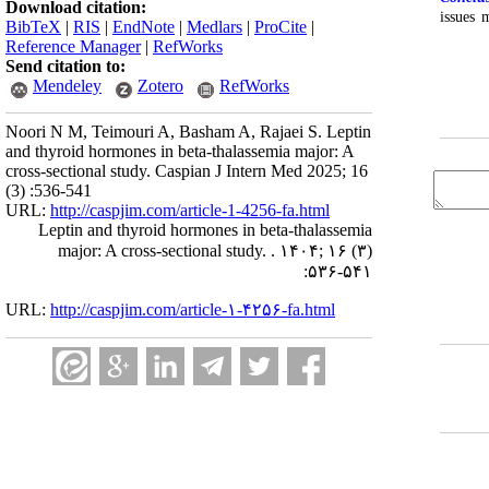
Download citation:
issues 
BibTeX
|
RIS
|
EndNote
|
Medlars
|
ProCite
|
Reference Manager
|
RefWorks
Send citation to:
Mendeley
Zotero
RefWorks
Noori N M, Teimouri A, Basham A, Rajaei S. Leptin
and thyroid hormones in beta-thalassemia major: A
cross-sectional study. Caspian J Intern Med 2025; 16
(3) :536-541
URL:
http://caspjim.com/article-1-4256-fa.html
Leptin and thyroid hormones in beta-thalassemia
major: A cross-sectional study. . ۱۴۰۴; ۱۶ (۳)
:۵۳۶-۵۴۱
URL:
http://caspjim.com/article-۱-۴۲۵۶-fa.html