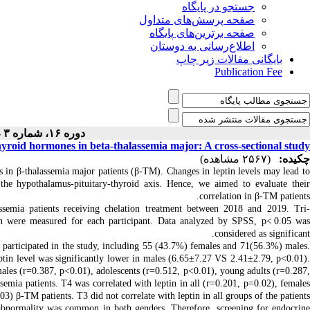
جستجو در پایگاه
صفحه پرسش‌های متداول
صفحه برترین‌های پایگاه
اطلاع‌رسانی به دوستان
بایگانی مقالات زیر چاپ
Publication Fee
دوره ۱۶، شماره ۳ - ( ۴-۱۴۰۴ )
yroid hormones in beta-thalassemia major: A cross-sectional study
چکیده:
(۲۵۶۷ مشاهده)
in β-thalassemia major patients (β-TM). Changes in leptin levels may lead to
he hypothalamus-pituitary-thyroid axis
. Hence, we aimed to evaluate thei
correlation in β-TM patients.
assemia patients receiving chelation treatment between 2018 and 2019. Tri
n
were measured for each participant.
Data analyzed by SPSS,
p<
0.05 wa
.
considered as significant
participated in the study, including 55 (43.7%) females and 71(56.3%) males.
tin level was significantly lower in males (6.65±7.27 VS 2.41±2.79, p<0.01)
males (r=0.387, p<0.01), adolescents (r=0.512, p<0.01), young adults (r=0.287,
mia patients. T4 was correlated with leptin in all (r=0.201, p=0.02), females
) β-TM patients. T3 did not correlate with leptin in all groups of the patients.
bnormality was
common
in
both genders
.
Therefore, screening for endocrin