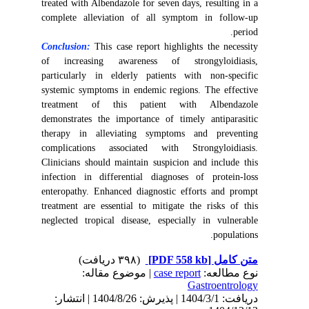
treated with Albendazole for seven days, resulting in a
complete alleviation of all symptom in follow-up
period.
Conclusion:
This case report highlights the necessity
of increasing awareness of strongyloidiasis,
particularly in elderly patients with non-specific
systemic symptoms in endemic regions. The effective
treatment of this patient with Albendazole
demonstrates the importance of timely antiparasitic
therapy in alleviating symptoms and preventing
complications associated with Strongyloidiasis.
Clinicians should maintain suspicion and include this
infection in differential diagnoses of protein-loss
enteropathy. Enhanced diagnostic efforts and prompt
treatment are essential to mitigate the risks of this
neglected tropical disease, especially in vulnerable
populations.
(۳۹۸ دریافت)
[PDF 558 kb]
متن کامل
| موضوع مقاله:
case report
نوع مطالعه:
Gastroentrology
دریافت: 1404/3/1 | پذیرش: 1404/8/26 | انتشار: