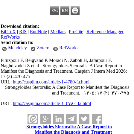
Download citation:
BibTeX
|
RIS
|
EndNote
|
Medlars
|
ProCite
|
Reference Manager
|
RefWorks
Send citation to:
Mendeley
Zotero
RefWorks
Firuzpour F, Beigvand P, Moradi N, Zaboli H, Jafarpour F,
Naghdizadeh Z et al . Strongyloides Steroralis: A Case Report to
Manifest the Diagnosis and Treatment. Caspian J Intern Med 2026;
17 (2) :470-475
URL:
http://caspjim.com/article-1-4780-fa.html
Strongyloides Steroralis: A Case Report to Manifest the Diagnosis
and Treatment. . ۱۴۰۵; ۱۷ (۲) :۴۷۰-۴۷۵
URL:
http://caspjim.com/article-۱-۴۷۸۰-fa.html
Strongyloides Steroralis: A Case Report to
Manifest the Diagnosis and Treatment