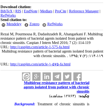
Download citation:
BibTeX
|
RIS
|
EndNote
|
Medlars
|
ProCite
|
Reference Manager
|
RefWorks
Send citation to:
Mendeley
Zotero
RefWorks
Rezai M, Pourmousa R, Dadashzadeh R, Ahangarkani F. Multidrug
resistance pattern of bacterial agents isolated from patient with
chronic sinusitis. Caspian J Intern Med 2016; 7 (2) :114-119
URL:
http://caspjim.com/article-1-575-fa.html
Multidrug resistance pattern of bacterial agents isolated from patient
with chronic sinusitis. . ۱۳۹۵; ۷ (۲) :۱۱۴-۱۱۹
URL:
http://caspjim.com/article-۱-۵۷۵-fa.html
Multidrug resistance pattern of bacterial
agents isolated from patient with chronic
sinusitis
چکیده:
(۱۲۷۶۳ مشاهده)
Background:
Treatment of chronic sinusitis is