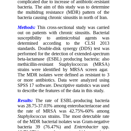
complicated due to increase of antibiotic-resistant
bacteria. The aim of this study was to determine
the multidrug resistance (MDR) pattern of the
bacteria causing chronic sinusitis in north of Iran.
Methods:
This cross-sectional study was carried
out on patients with chronic sinusitis. Bacterial
susceptibility to antimicrobial agents was
determined according to the CLSI 2013
standards. Double-disk synergy (DDS) test was
performed for the detection of extended-spectrum
beta-lactamase (ESBL) producing bacteria; also
methicillin-resistant Staphylococcus (MRSA)
strains were identified by MRSA screen agar.
The MDR isolates were defined as resistant to 3
or more antibiotics. Data were analyzed using
SPSS 17 software. Descriptive statistics was used
to describe the features of the data in this study.
Results:
The rate of ESBL-producing bacteria
was 28.75-37.03% among enterobacteriaceae and
the rate of MRSA was 42.75%-60% among
Staphylococcus
strains. The most detectable rate
of the MDR bacterial isolates was Gram-negative
bacteria 39 (76.47%) and
Enterobacter
spp.