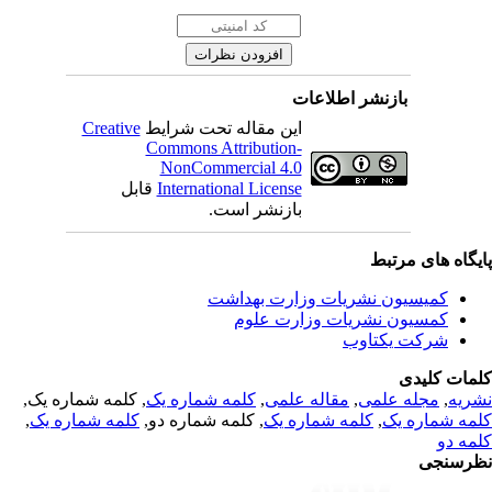
بازنشر اطلاعات
Creative
این مقاله تحت شرایط
Commons Attribution-
NonCommercial 4.0
قابل
International License
بازنشر است.
یگاه های مرتبط
کمیسیون نشریات وزارت بهداشت
کمسیون نشریات وزارت علوم
شرکت یکتاوب
مات کلیدی
, کلمه شماره یک,
کلمه شماره یک
,
مقاله علمی
,
مجله علمی
,
ریه
,
کلمه شماره یک
, کلمه شماره دو,
کلمه شماره یک
,
مه شماره یک
مه دو
رسنجی