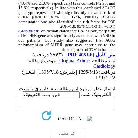
(48.4% and 21.6% respectively) than controls (42.9% and
15.6%, respectively). In line with this, combined AG+GG
genotype represented with significantly elevated risk of
CHDs (OR=1.6; 95% CI: 1-2.6, P=0.03). AG+GG
combination was also identified as a risk factor for TOF
(OR=1.8, 95% CI: 1-3.3, P=0.04).
Conclusion:
We demonstrated that C677T polymorphism
of MTHFR gene was significantly associated with VSD in
our patients. Our study also suggested that A66G
polymorphism of MTRR gene may contribute to the
development of TOF in Iranians.
(۲۷۴۳ دریافت)
[PDF 405 kb]
متن کامل
| موضوع مقاله:
Original Article
نوع مطالعه:
Cardiology
دریافت: 1395/5/13 | پذیرش: 1395/7/18 | انتشار:
1395/12/2
ارسال نظر درباره این مقاله : نام کاربری یا پست
الکترونیک شما: