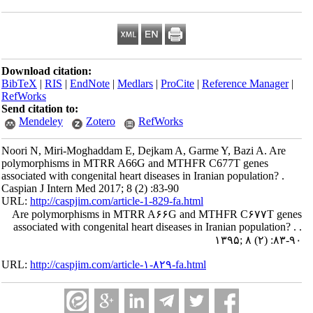
Download citation:
BibTeX
|
RIS
|
EndNote
|
Medlars
|
ProCite
|
Reference Manager
|
RefWorks
Send citation to:
Mendeley
Zotero
RefWorks
Noori N, Miri-Moghaddam E, Dejkam A, Garme Y, Bazi A. Are
polymorphisms in MTRR A66G and MTHFR C677T genes
associated with congenital heart diseases in Iranian population? .
Caspian J Intern Med 2017; 8 (2) :83-90
URL:
http://caspjim.com/article-1-829-fa.html
Are polymorphisms in MTRR A۶۶G and MTHFR C۶۷۷T genes
associated with congenital heart diseases in Iranian population? . .
۱۳۹۵; ۸ (۲) :۸۳-۹۰
URL:
http://caspjim.com/article-۱-۸۲۹-fa.html