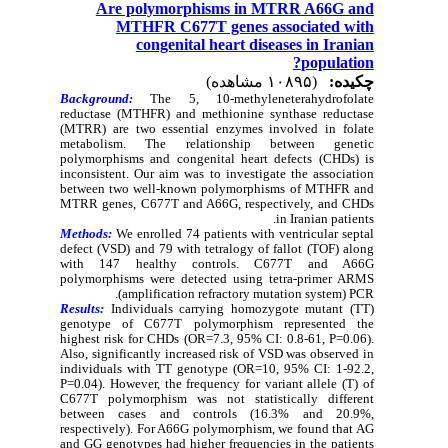
Are polymorphisms in MTRR A66G and
MTHFR C677T genes associated with
congenital heart diseases in Iranian
population?
چکیده:
(۱۰۸۹۵ مشاهده)
Background:
The 5, 10-methyleneterahydrofolate
reductase (MTHFR) and methionine synthase reductase
(MTRR) are two essential enzymes involved in folate
metabolism. The relationship between genetic
polymorphisms and congenital heart defects (CHDs) is
inconsistent. Our aim was to investigate the association
between two well-known polymorphisms of MTHFR and
MTRR genes, C677T and A66G, respectively, and CHDs
in Iranian patients.
Methods:
We enrolled 74 patients with ventricular septal
defect (VSD) and 79 with tetralogy of fallot (TOF) along
with 147 healthy controls. C677T and A66G
polymorphisms were detected using tetra-primer ARMS
(amplification refractory mutation system) PCR.
Results:
Individuals carrying homozygote mutant (TT)
genotype of C677T polymorphism represented the
highest risk for CHDs (OR=7.3, 95% CI: 0.8-61, P=0.06).
Also, significantly increased risk of VSD was observed in
individuals with TT genotype (OR=10, 95% CI: 1-92.2,
P=0.04). However, the frequency for variant allele (T) of
C677T polymorphism was not statistically different
between cases and controls (16.3% and 20.9%,
respectively). For A66G polymorphism, we found that AG
and GG genotypes had higher frequencies in the patients