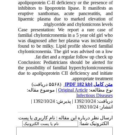
apolipoprotein C-II deficiency or the presence of
inhibitors to lipoprotein lipase. It manifests as
eruptive xanthomas, acute pancreatitis, and
lipaemic plasma due to marked elevation of
triglyceride and chylomicrons levels.
Case presentation: We report a rare case of
familial chylomicronemia in a 5 year old girl who
was diagnosed after her plasma was incidentally
found to be milky. Lipid profile showed familial
chylomicronemia. The girl was advised on a low
fat diet and a regular follow up check up.
Conclusion: Pediatricians should be alerted for
the possibility of familial hyperchylomicronemia
due to apolipoprotein CII deficiency and initiate
appropriate treatment.
(۵۵۶۸ دریافت)
[PDF 182 kb]
متن کامل
| موضوع مقاله:
Original Article
نوع مطالعه:
Infectious Diseases
دریافت: 1392/10/24 | پذیرش: 1392/10/24 |
انتشار: 1392/10/24
ارسال نظر درباره این مقاله : نام کاربری یا پست
الکترونیک شما: