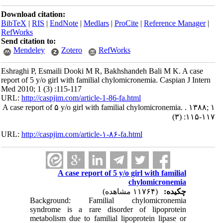
Download citation:
BibTeX
|
RIS
|
EndNote
|
Medlars
|
ProCite
|
Reference Manager
|
RefWorks
Send citation to:
Mendeley
Zotero
RefWorks
Eshraghi P, Esmaili Dooki M R, Bakhshandeh Bali M K. A case
report of 5 y/o girl with familial chylomicronemia. Caspian J Intern
Med 2010; 1 (3) :115-117
URL:
http://caspjim.com/article-1-86-fa.html
A case report of ۵ y/o girl with familial chylomicronemia. . ۱۳۸۸; ۱
(۳) :۱۱۵-۱۱۷
URL:
http://caspjim.com/article-۱-۸۶-fa.html
A case report of 5 y/o girl with familial
chylomicronemia
چکیده:
(۱۱۷۶۴ مشاهده)
Background: Familial chylomicronemia
syndrome is a rare disorder of lipoprotein
metabolism due to familial lipoprotein lipase or